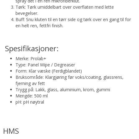
spray det i en ren mikrofiberklut.
Tørk: Tørk umiddelbart over overflaten med lette
bevegelser.
Buff: Snu kluten til en tørr side og tørk over en gang til for
en helt ren, fettfri finish.
Spesifikasjoner:
Merke: Prolab+
Type: Panel Wipe / Degreaser
Form: Klar væske (Ferdigblandet)
Bruksområde: Klargjøring før voks/coating, glassrens,
fjerning av fett
Trygg på: Lakk, glass, aluminium, krom, gummi
Mengde: 500 ml
pH: pH nøytral
HMS