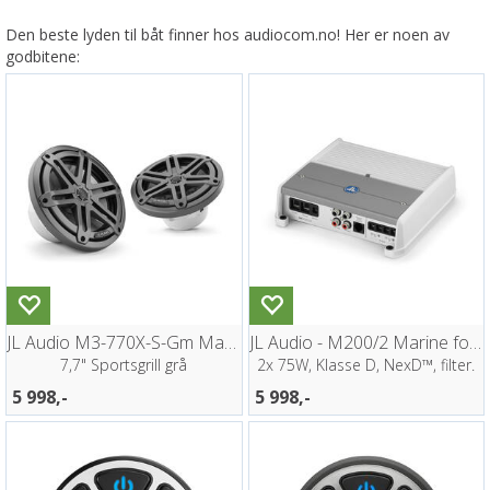
Den beste lyden til båt finner hos audiocom.no! Her er noen av
godbitene:
JL Audio M3-770X-S-Gm Marine høyttalere
JL Audio - M200/2 Marine forsterker 200W
7,7" Sportsgrill grå
2x 75W, Klasse D, NexD™, filter.
5 998,-
5 998,-