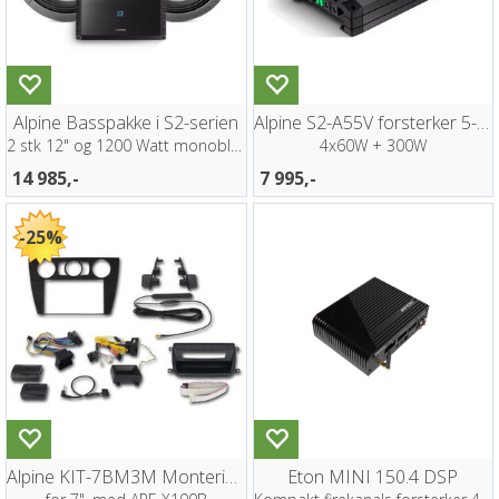
Alpine Basspakke i S2-serien
Alpine S2-A55V forsterker 5-kanaler
2 stk 12" og 1200 Watt monoblokk
4x60W + 300W
14 985,-
7 995,-
25%
Alpine KIT-7BM3M Monteringsett BMW 3
Eton MINI 150.4 DSP