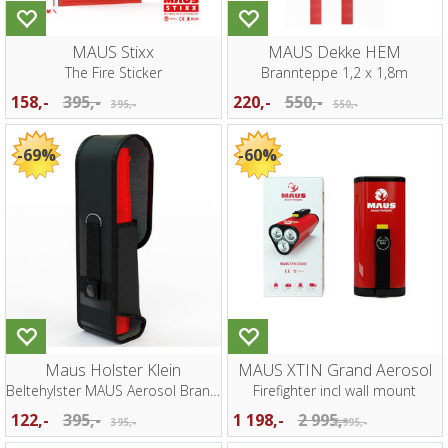
MAUS Stixx
MAUS Dekke HEM
The Fire Sticker
Brannteppe 1,2 x 1,8m
158,-
395,-
220,-
550,-
395,-
550,-
69%
60%
Maus Holster Klein
MAUS XTIN Grand Aerosol
Beltehylster MAUS Aerosol Brannslukker
Firefighter incl wall mount
122,-
395,-
1 198,-
2 995,-
395,-
2 995,-