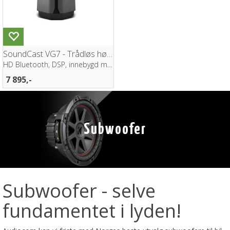
SoundCast VG7 - Trådløs høyttaler
HD Bluetooth, DSP, innebygd mikrofon
7 895,-
Subwoofer
Subwoofer - selve
fundamentet i lyden!