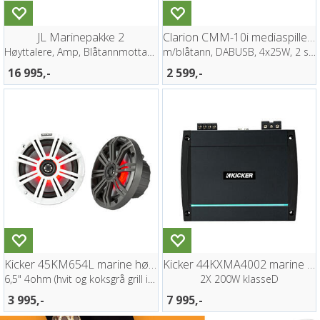
JL Marinepakke 2
Clarion CMM-10i mediaspiller (IP66)
Høyttalere, Amp, Blåtannmottaker
m/blåtann, DABUSB, 4x25W, 2 soner
16 995,-
2 599,-
Kicker 45KM654L marine høyttaler (par)
Kicker 44KXMA4002 marine forsterker
6,5" 4ohm (hvit og koksgrå grill inkl.)
2X 200W klasseD
3 995,-
7 995,-