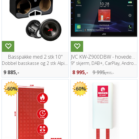
Basspakke med 2 stk 10"
JVC KW-Z900DBW - hovedenhet 1-DIN
Dobbel basskasse og 2 stk Alpine R2 bass
9" skjerm, DAB+, CarPlay, Android Auto
9 885,-
8 995,-
9 995,-
9 995,-
60%
60%