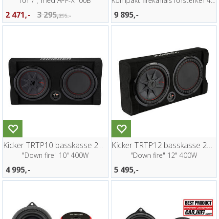
for 7", med APF-X100B
Kompakt firekanals forsterker 4x100W DSP
2 471,-
3 295,-
9 895,-
3 295,-
Kicker TRTP10 basskasse 2ohm
Kicker TRTP12 basskasse 2ohm
"Down fire" 10" 400W
"Down fire" 12" 400W
4 995,-
5 495,-