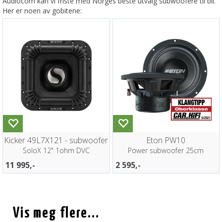
Audiocom kan vi friste med Norges beste utvalg subwoofere til bil.
Her er noen av gobitene:
Kicker 49L7X121 - subwoofer
Eton PW10
SoloX 12" 1ohm DVC
Power subwoofer 25cm
11 995,-
2 595,-
Vis meg flere...