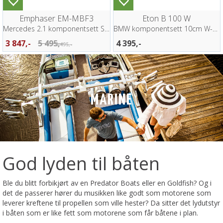
Emphaser EM-MBF3
Eton B 100 W
Mercedes 2.1 komponentsett Sprinter W907
BMW komponentsett 10cm W-kurv
3 847,-
5 495,-
4 395,-
5 495,-
MARINE
God lyden til båten
Ble du blitt forbikjørt av en Predator Boats eller en Goldfish? Og i
det de passerer hører du musikken like godt som motorene som
leverer kreftene til propellen som ville hester? Da sitter det lydutstyr
i båten som er like fett som motorene som får båtene i plan.