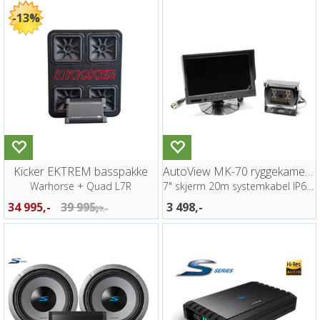
13%
Kicker EKTREM basspakke
AutoView MK-70 ryggekamera pakke
Warhorse + Quad L7R
7" skjerm 20m systemkabel IP68 kamera
34 995,-
39 995,-
3 498,-
39 995,-