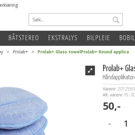
erklæring
BÅTSTEREO
EKSTRALYS
BILPLEIE
BOBI
øy
>
Prolab+
>
Prolab+ Glass towelProlab+ Round applica
Prolab+ Gla
Håndapplikatore
Varenr:
2012550
Alt. varenr:
PL-3
50,-
-