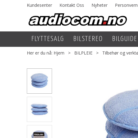
Kundesenter
Kontakt Oss
Nyheter
Personvern
FLYTTESALG
BILSTEREO
BILGUIDE
Her er du nå:
Hjem
>
BILPLEIE
>
Tilbehør og verkt