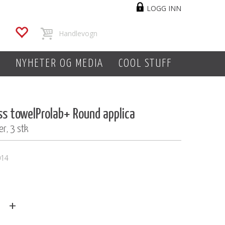
LOGG INN
L
NYHETER OG MEDIA
COOL STUFF
ss towelProlab+ Round applica
r, 3 stk
014
+