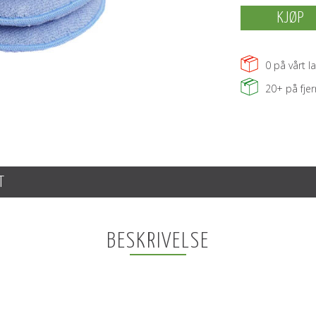
KJØP
0
på vårt la
20+
på fje
T
BESKRIVELSE