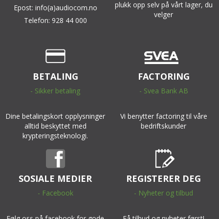
plukk opp selv på vårt lager, du
Epost: info(a)audiocom.no
velger
Telefon: 928 44 000
BETALING
FACTORING
- Sikker betaling
- Svea Bank AB
Dine betalingskort opplysninger
Vi benytter factoring til våre
alltid beskyttet med
bedriftskunder
krypteringsteknologi.
SOSIALE MEDIER
REGISTERER DEG
- Facebook
- Nyheter og tilbud
Følg oss på facebook for gode
Få tilbud og nyheter først!