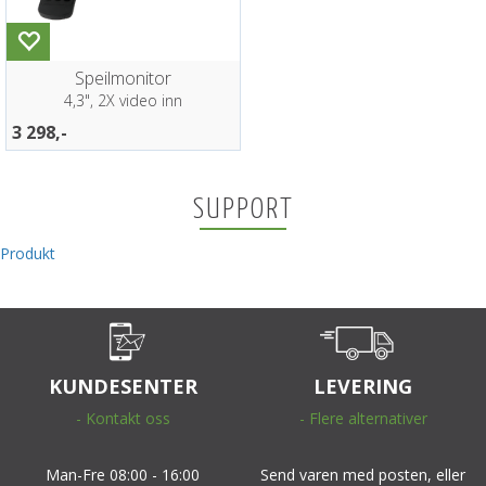
Speilmonitor
4,3", 2X video inn
3 298,-
SUPPORT
Produkt
KUNDESENTER
LEVERING
- Kontakt oss
- Flere alternativer
Man-Fre 08:00 - 16:00
Send varen med posten, eller