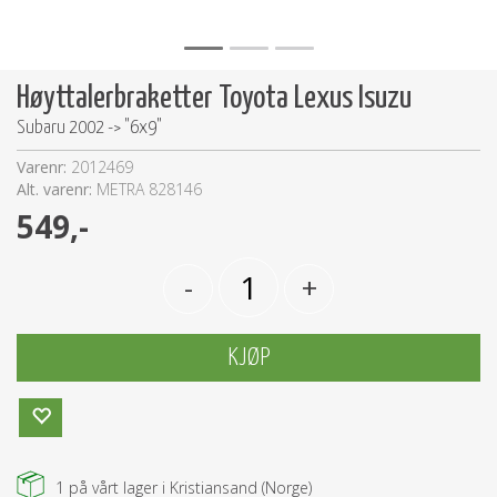
Høyttalerbraketter Toyota Lexus Isuzu
Subaru 2002 -> "6x9"
Varenr:
2012469
Alt. varenr:
METRA 828146
549,-
-
+
KJØP
1
på vårt lager i Kristiansand (Norge)