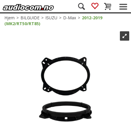
Hjem
>
BILGUIDE
>
ISUZU
>
D-Max
>
2012-2019
(MK2/RT50/RT85)