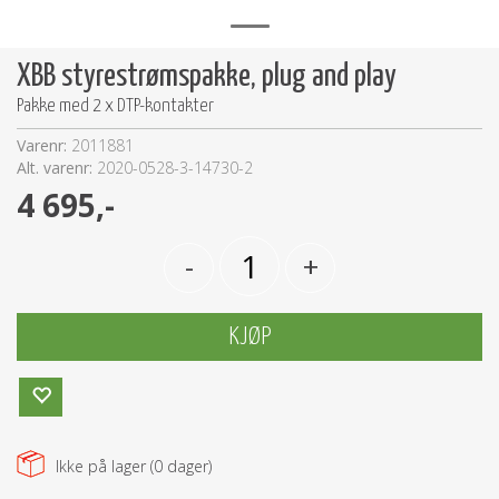
XBB styrestrømspakke, plug and play
Pakke med 2 x DTP-kontakter
Varenr:
2011881
Alt. varenr:
2020-0528-3-14730-2
4 695,-
-
+
KJØP
Ikke på lager (
0
dager)