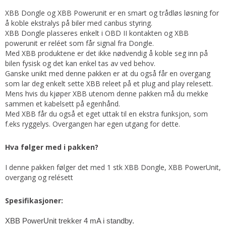
XBB Dongle og XBB Powerunit er en smart og trådløs løsning for
å koble ekstralys på biler med canbus styring.
XBB Dongle plasseres enkelt i OBD II kontakten og XBB
powerunit er reléet som får signal fra Dongle.
Med XBB produktene er det ikke nødvendig å koble seg inn på
bilen fysisk og det kan enkel tas av ved behov.
Ganske unikt med denne pakken er at du også får en overgang
som lar deg enkelt sette XBB releet på et plug and play relesett.
Mens hvis du kjøper XBB utenom denne pakken må du mekke
sammen et kabelsett på egenhånd.
Med XBB får du også et eget uttak til en ekstra funksjon, som
f.eks ryggelys. Overgangen har egen utgang for dette.
Hva følger med i pakken?
I denne pakken følger det med 1 stk XBB Dongle, XBB PowerUnit,
overgang og relésett
Spesifikasjoner:
XBB PowerUnit trekker 4 mA i standby.