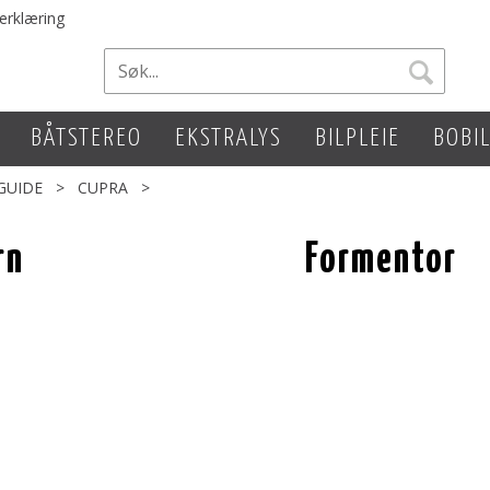
erklæring
BÅTSTEREO
EKSTRALYS
BILPLEIE
BOBI
GUIDE
>
CUPRA
>
rn
Formentor