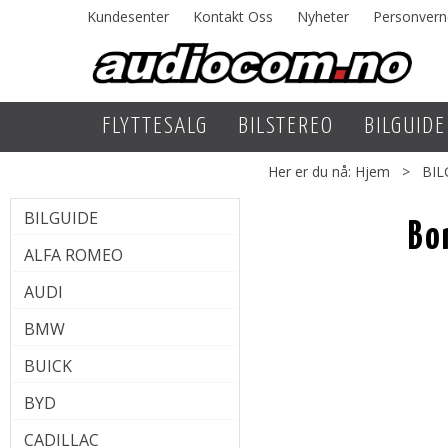
Kundesenter
Kontakt Oss
Nyheter
Personvern
FLYTTESALG
BILSTEREO
BILGUIDE
Her er du nå:
Hjem
>
BIL
BILGUIDE
Bo
ALFA ROMEO
AUDI
BMW
BUICK
BYD
CADILLAC