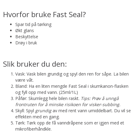
Hvorfor bruke Fast Seal?
Spar tid på tørking
Økt glans
Beskyttelse
Drøy i bruk
Slik bruker du den:
Vask: Vask bilen grundig og spyl den ren for såpe. La bilen
være våt.
Bland: Ha en liten mengde Fast Seal i skumkanon-flasken
og fyll opp med vann. (25ml/1L)
Påfør: Skumlegg hele bilen raskt.
Tips: Prøv å unngå
frontruten for å minske risikoen for visker-subbing.
Skyll: Spyl
grundig
av med rent vann umiddelbart. Du vil se
effekten med en gang.
Tørk: Tørk opp de få vanndråpene som er igjen med et
mikrofiberhåndkle.