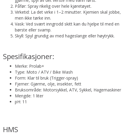
gjørme, spyl av det verste med vann først.
Påfør: Spray rikelig over hele kjøretøyet.
Virketid: La det virke i 1–2 minutter. Kjemien skal jobbe,
men ikke tørke inn.
Vask: Ved svært inngrodd skitt kan du hjelpe til med en
børste eller svamp.
Skyll: Spyl grundig av med hageslange eller høytrykk.
Spesifikasjoner:
Merke: Prolab+
Type: Moto / ATV / Bike Wash
Form: Klar til bruk (Trigger-spray)
Fjerner: Gjørme, olje, insekter, fett
Bruksområde: Motorsykkel, ATV, Sykkel, Hagemaskiner
Mengde: 1 liter
pH: 11
HMS