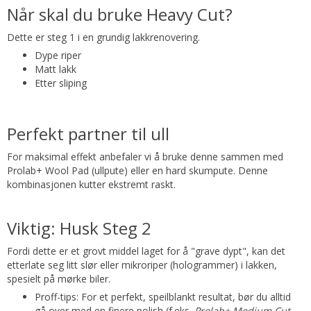
Når skal du bruke Heavy Cut?
Dette er steg 1 i en grundig lakkrenovering.
Dype riper
Matt lakk
Etter sliping
Perfekt partner til ull
For maksimal effekt anbefaler vi å bruke denne sammen med
Prolab+ Wool Pad (ullpute) eller en hard skumpute. Denne
kombinasjonen kutter ekstremt raskt.
Viktig: Husk Steg 2
Fordi dette er et grovt middel laget for å "grave dypt", kan det
etterlate seg litt slør eller mikroriper (hologrammer) i lakken,
spesielt på mørke biler.
Proff-tips: For et perfekt, speilblankt resultat, bør du alltid
gå over med en finere polish (f.eks.
Prolab+ Medium Cut