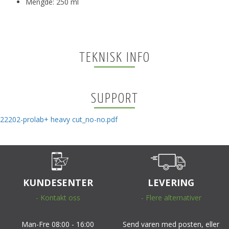
Mengde: 250 ml
TEKNISK INFO
SUPPORT
22202-prolab+ heavy cut_no-no.pdf
KUNDESENTER
LEVERING
- Kontakt oss
- Flere alternativer
Man-Fre 08:00 - 16:00
Send varen med posten, eller