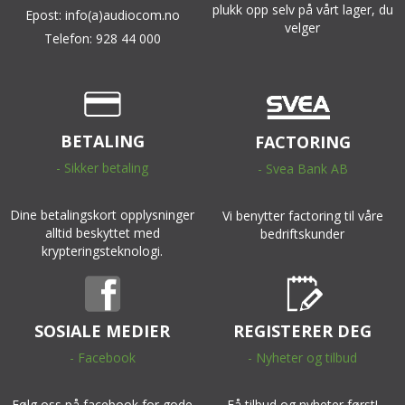
plukk opp selv på vårt lager, du
Epost: info(a)audiocom.no
velger
Telefon: 928 44 000
BETALING
FACTORING
- Sikker betaling
- Svea Bank AB
Dine betalingskort opplysninger
Vi benytter factoring til våre
alltid beskyttet med
bedriftskunder
krypteringsteknologi.
SOSIALE MEDIER
REGISTERER DEG
- Facebook
- Nyheter og tilbud
Følg oss på facebook for gode
Få tilbud og nyheter først!