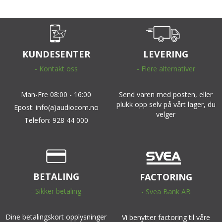
KUNDESENTER
LEVERING
- Kontakt oss
- Flere alternativer
Man-Fre 08:00 - 16:00
Send varen med posten, eller
plukk opp selv på vårt lager, du
Epost: info(a)audiocom.no
velger
Telefon: 928 44 000
BETALING
FACTORING
- Sikker betaling
- Svea Bank AB
Dine betalingskort opplysninger
Vi benytter factoring til våre