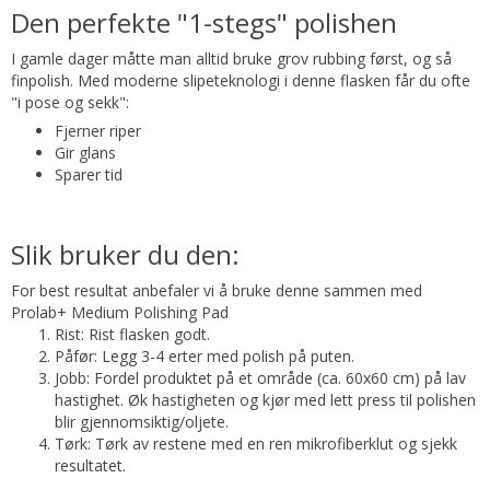
Den perfekte "1-stegs" polishen
I gamle dager måtte man alltid bruke grov rubbing først, og så
finpolish. Med moderne slipeteknologi i denne flasken får du ofte
"i pose og sekk":
Fjerner riper
Gir glans
Sparer tid
Slik bruker du den:
For best resultat anbefaler vi å bruke denne sammen med
Prolab+ Medium Polishing Pad
Rist: Rist flasken godt.
Påfør: Legg 3-4 erter med polish på puten.
Jobb: Fordel produktet på et område (ca. 60x60 cm) på lav
hastighet. Øk hastigheten og kjør med lett press til polishen
blir gjennomsiktig/oljete.
Tørk: Tørk av restene med en ren mikrofiberklut og sjekk
resultatet.