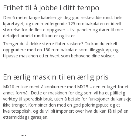
Frihet til å jobbe i ditt tempo
Den 6 meter lange kabelen gir deg god rekkevidde rundt hele
kjøretøyet, og den medfølgende 125 mm bakplaten er ideell
størrelse for de fleste oppgaver – fra paneler og dører til mer
detaljert arbeid rundt kanter og lister.
Trenger du å dekke større flater raskere? Da kan du enkelt
oppgradere med en 150 mm bakplate som tilleggskjøp, og
tilpasse maskinen etter hvert som behovene dine vokser.
En ærlig maskin til en ærlig pris
MX10 er ikke ment å konkurrere med MX15 – den er laget for et
annet formål. Dette er maskinen for deg som vil ha et pålitelig
verktøy til sporadisk bruk, uten å betale for funksjoner du kanskje
ikke trenger. Kombiner den med en god poleringspute og et
kvalitetspolish, og du vil bli imponert over hva du kan få til på en
ettermiddag i garasjen.