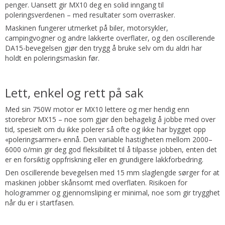
penger. Uansett gir MX10 deg en solid inngang til
poleringsverdenen – med resultater som overrasker.
Maskinen fungerer utmerket på biler, motorsykler,
campingvogner og andre lakkerte overflater, og den oscillerende
DA15-bevegelsen gjør den trygg å bruke selv om du aldri har
holdt en poleringsmaskin før.
Lett, enkel og rett på sak
Med sin 750W motor er MX10 lettere og mer hendig enn
storebror MX15 – noe som gjør den behagelig å jobbe med over
tid, spesielt om du ikke polerer så ofte og ikke har bygget opp
«poleringsarmer» ennå. Den variable hastigheten mellom 2000–
6000 o/min gir deg god fleksibilitet til å tilpasse jobben, enten det
er en forsiktig oppfriskning eller en grundigere lakkforbedring.
Den oscillerende bevegelsen med 15 mm slaglengde sørger for at
maskinen jobber skånsomt med overflaten. Risikoen for
hologrammer og gjennomsliping er minimal, noe som gir trygghet
når du er i startfasen.