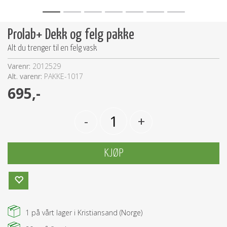
Prolab+ Dekk og felg pakke
Alt du trenger til en felg vask
Varenr:
2012529
Alt. varenr:
PAKKE-1017
695,-
-
+
KJØP
1
på vårt lager i Kristiansand (Norge)