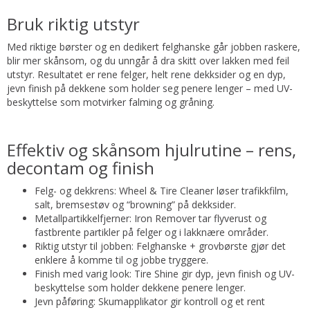
Bruk riktig utstyr
Med riktige børster og en dedikert felghanske går jobben raskere,
blir mer skånsom, og du unngår å dra skitt over lakken med feil
utstyr. Resultatet er rene felger, helt rene dekksider og en dyp,
jevn finish på dekkene som holder seg penere lenger – med UV-
beskyttelse som motvirker falming og gråning.
Effektiv og skånsom hjulrutine – rens,
decontam og finish
Felg- og dekkrens: Wheel & Tire Cleaner løser trafikkfilm,
salt, bremsestøv og “browning” på dekksider.
Metallpartikkelfjerner: Iron Remover tar flyverust og
fastbrente partikler på felger og i lakknære områder.
Riktig utstyr til jobben: Felghanske + grovbørste gjør det
enklere å komme til og jobbe tryggere.
Finish med varig look: Tire Shine gir dyp, jevn finish og UV-
beskyttelse som holder dekkene penere lenger.
Jevn påføring: Skumapplikator gir kontroll og et rent