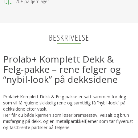
20+
på fjernlager
BESKRIVELSE
Prolab+ Komplett Dekk &
Felg-pakke – rene felger og
“nybil-look” på dekksidene
Prolab+ Komplett Dekk & Felg-pakke er satt sammen for deg
som vil få hjulene skikkelig rene og samtidig få “nybil-look” på
dekksidene etter vask.
Her får du både kjemien som løser bremsestøv, veisalt og brun
misfarging på dekk, og en metallpartikkelfjerner som tar flyverust
og fastbrente partikler på felgene.