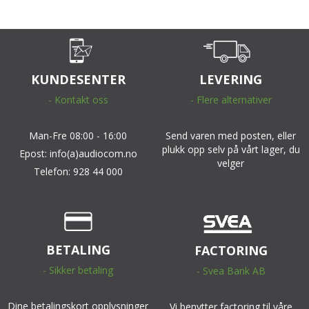
KUNDESENTER
LEVERING
- Kontakt oss
- Flere alternativer
Man-Fre 08:00 - 16:00
Send varen med posten, eller
plukk opp selv på vårt lager, du
Epost: info(a)audiocom.no
velger
Telefon: 928 44 000
BETALING
FACTORING
- Sikker betaling
- Svea Bank AB
Dine betalingskort opplysninger
Vi benytter factoring til våre