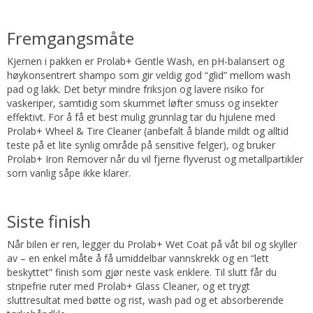
Fremgangsmåte
Kjernen i pakken er Prolab+ Gentle Wash, en pH-balansert og
høykonsentrert shampo som gir veldig god “glid” mellom wash
pad og lakk. Det betyr mindre friksjon og lavere risiko for
vaskeriper, samtidig som skummet løfter smuss og insekter
effektivt. For å få et best mulig grunnlag tar du hjulene med
Prolab+ Wheel & Tire Cleaner (anbefalt å blande mildt og alltid
teste på et lite synlig område på sensitive felger), og bruker
Prolab+ Iron Remover når du vil fjerne flyverust og metallpartikler
som vanlig såpe ikke klarer.
Siste finish
Når bilen er ren, legger du Prolab+ Wet Coat på våt bil og skyller
av – en enkel måte å få umiddelbar vannskrekk og en “lett
beskyttet” finish som gjør neste vask enklere. Til slutt får du
stripefrie ruter med Prolab+ Glass Cleaner, og et trygt
sluttresultat med bøtte og rist, wash pad og et absorberende