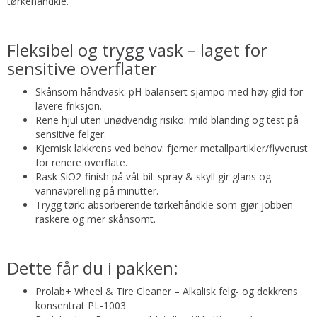
tørkehåndkle.
Fleksibel og trygg vask – laget for
sensitive overflater
Skånsom håndvask: pH-balansert sjampo med høy glid for
lavere friksjon.
Rene hjul uten unødvendig risiko: mild blanding og test på
sensitive felger.
Kjemisk lakkrens ved behov: fjerner metallpartikler/flyverust
for renere overflate.
Rask SiO2-finish på våt bil: spray & skyll gir glans og
vannavprelling på minutter.
Trygg tørk: absorberende tørkehåndkle som gjør jobben
raskere og mer skånsomt.
Dette får du i pakken:
Prolab+ Wheel & Tire Cleaner – Alkalisk felg- og dekkrens
konsentrat PL-1003