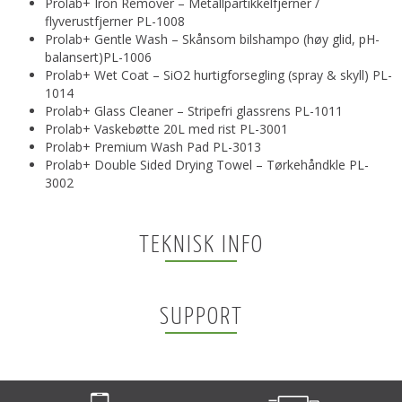
Prolab+ Iron Remover – Metallpartikkelfjerner /
flyverustfjerner PL-1008
Prolab+ Gentle Wash – Skånsom bilshampo (høy glid, pH-
balansert)PL-1006
Prolab+ Wet Coat – SiO2 hurtigforsegling (spray & skyll) PL-
1014
Prolab+ Glass Cleaner – Stripefri glassrens PL-1011
Prolab+ Vaskebøtte 20L med rist PL-3001
Prolab+ Premium Wash Pad PL-3013
Prolab+ Double Sided Drying Towel – Tørkehåndkle PL-
3002
TEKNISK INFO
SUPPORT