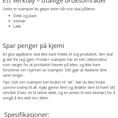
Ett verktøy – utallige bruksområder
Dette er svampen du griper etter når noe skal påføres:
Dekk og plast
Interiør
Lakk
Spar penger på kjemi
En god applikator skal ikke bare trekke til seg produktet, den skal
gi det fra seg igjen. Prolab+ svampen har en tett cellestruktur
som sørger for at produktet havner på bilen, og ikke bare
forsvinner inn i kjernen av svampen. Det gjør at flaskene dine
varer lenger.
Tips: Selv om svampen kan brukes til "alt", bør du ikke bruke
samme
svamp til alt. Kjøp gjerne flere og dediker dem til hvert sitt
område (f.eks. en til skitne dekk, og en annen til rent interiør) for å
unngå å dra skitt inn i bilen.
Spesifikasjoner: