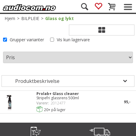
Hjem
>
BILPLEIE
>
Glass og lykt
Grupper varianter
Vis kun lagervare
Prolab+ Glass cleaner
Stripefri glassrens 500ml
95,-
Varenr:
2012477
20+
på lager