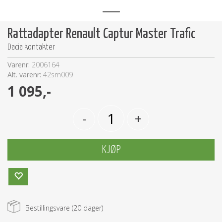
Rattadapter Renault Captur Master Trafic
Dacia kontakter
Varenr:
2006164
Alt. varenr:
42srn009
1 095,-
-
+
KJØP
Bestillingsvare (
20
dager)