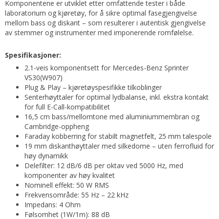
Komponentene er utviklet etter omfattende tester i både
laboratorium og kjøretøy, for å sikre optimal fasegjengivelse
mellom bass og diskant – som resulterer i autentisk gjengivelse
av stemmer og instrumenter med imponerende romfølelse.
Spesifikasjoner:
2.1-veis komponentsett for Mercedes-Benz Sprinter
VS30(W907)
Plug & Play – kjøretøyspesifikke tilkoblinger
Senterhøyttaler for optimal lydbalanse, inkl. ekstra kontakt
for full E-Call-kompatibilitet
16,5 cm bass/mellomtone med aluminiummembran og
Cambridge-oppheng
Faraday kobberring for stabilt magnetfelt, 25 mm talespole
19 mm diskanthøyttaler med silkedome – uten ferrofluid for
høy dynamikk
Delefilter: 12 dB/6 dB per oktav ved 5000 Hz, med
komponenter av høy kvalitet
Nominell effekt: 50 W RMS
Frekvensområde: 55 Hz – 22 kHz
Impedans: 4 Ohm
Følsomhet (1W/1m): 88 dB