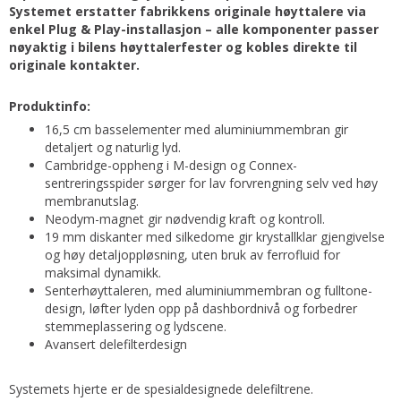
Systemet erstatter fabrikkens originale høyttalere via
enkel Plug & Play-installasjon – alle komponenter passer
nøyaktig i bilens høyttalerfester og kobles direkte til
originale kontakter.
Produktinfo:
16,5 cm basselementer med aluminiummembran gir
detaljert og naturlig lyd.
Cambridge-oppheng i M-design og Connex-
sentreringsspider sørger for lav forvrengning selv ved høy
membranutslag.
Neodym-magnet gir nødvendig kraft og kontroll.
19 mm diskanter med silkedome gir krystallklar gjengivelse
og høy detaljoppløsning, uten bruk av ferrofluid for
maksimal dynamikk.
Senterhøyttaleren, med aluminiummembran og fulltone-
design, løfter lyden opp på dashbordnivå og forbedrer
stemmeplassering og lydscene.
Avansert delefilterdesign
Systemets hjerte er de spesialdesignede delefiltrene.