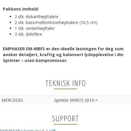
Pakkens innhold:
2 stk. diskanthøyttalere
2 stk. bass/mellomtonehøyttalere (16,5 cm)
1 stk. senterhøyttaler
3 stk. delefiltre
EMPHASER EM-MBF3 er den ideelle løsningen for deg som
ønsker detaljert, kraftig og balansert lydopplevelse i din
Sprinter – uten kompromisser.
TEKNISK INFO
MERCEDES
Sprinter (W907) 2019->
SUPPORT
EMMBF3Brukermanual_1.pdf