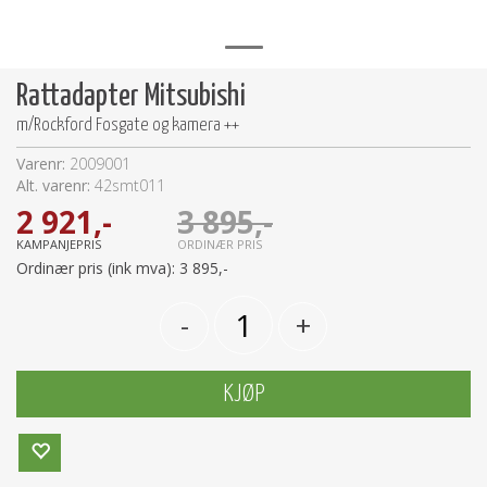
Rattadapter Mitsubishi
m/Rockford Fosgate og kamera ++
Varenr:
2009001
Alt. varenr:
42smt011
2 921,-
3 895,-
KAMPANJEPRIS
ORDINÆR PRIS
Ordinær pris (ink mva):
3 895,-
-
+
KJØP