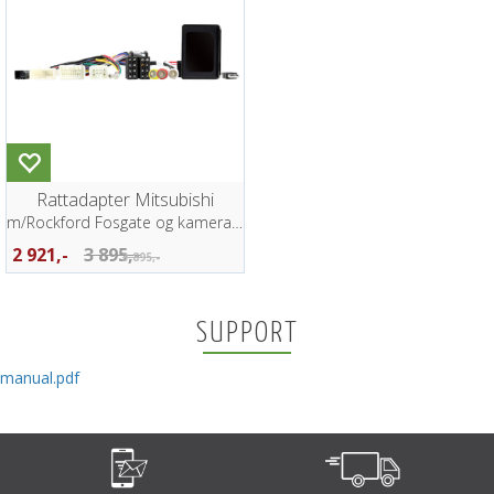
Rattadapter Mitsubishi
m/Rockford Fosgate og kamera ++
2 921,-
3 895,-
3 895,-
SUPPORT
manual.pdf