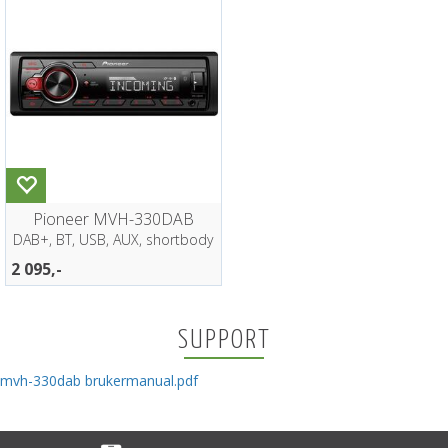
Pioneer MVH-330DAB
DAB+, BT, USB, AUX, shortbody
2 095,-
SUPPORT
mvh-330dab brukermanual.pdf