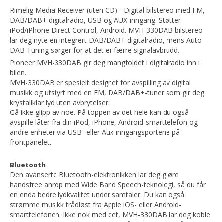
Rimelig Media-Receiver (uten CD) - Digital bilstereo med FM,
DAB/DAB+ digitalradio, USB og AUX-inngang. Støtter
iPod/iPhone Direct Control, Android. MVH-330DAB bilstereo
lar deg nyte en integrert DAB/DAB+ digitalradio, mens Auto
DAB Tuning sørger for at det er færre signalavbrudd.
Pioneer MVH-330DAB gir deg mangfoldet i digitalradio inn i
bilen.
MVH-330DAB er spesielt designet for avspilling av digital
musikk og utstyrt med en FM, DAB/DAB+-tuner som gir deg
krystallklar lyd uten avbrytelser.
Gå ikke glipp av noe. På toppen av det hele kan du også
avspille låter fra din iPod, iPhone, Android-smarttelefon og
andre enheter via USB- eller Aux-inngangsportene på
frontpanelet.
Bluetooth
Den avanserte Bluetooth-elektronikken lar deg gjøre
handsfree anrop med Wide Band Speech-teknologi, så du får
en enda bedre lydkvalitet under samtaler. Du kan også
strømme musikk trådløst fra Apple iOS- eller Android-
smarttelefonen. Ikke nok med det, MVH-330DAB lar deg koble