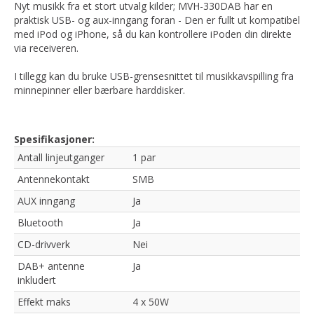
Nyt musikk fra et stort utvalg kilder; MVH-330DAB har en
praktisk USB- og aux-inngang foran - Den er fullt ut kompatibel
med iPod og iPhone, så du kan kontrollere iPoden din direkte
via receiveren.
I tillegg kan du bruke USB-grensesnittet til musikkavspilling fra
minnepinner eller bærbare harddisker.
Spesifikasjoner:
Antall linjeutganger
1 par
Antennekontakt
SMB
AUX inngang
Ja
Bluetooth
Ja
CD-drivverk
Nei
DAB+ antenne
Ja
inkludert
Effekt maks
4 x 50W