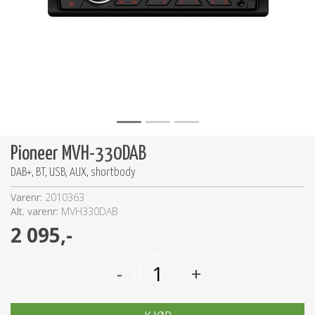
Pioneer MVH-330DAB
DAB+, BT, USB, AUX, shortbody
Varenr:
2010363
Alt. varenr:
MVH330DAB
2 095,-
-
+