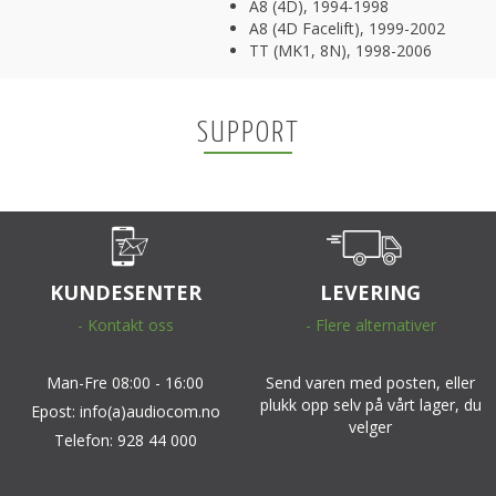
A8 (4D), 1994-1998
A8 (4D Facelift), 1999-2002
TT (MK1, 8N), 1998-2006
SUPPORT
KUNDESENTER
LEVERING
- Kontakt oss
- Flere alternativer
Man-Fre 08:00 - 16:00
Send varen med posten, eller
plukk opp selv på vårt lager, du
Epost: info(a)audiocom.no
velger
Telefon: 928 44 000