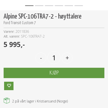
Alpine SPC-106TRA7-2 - høyttalere
Ford Transit Custom 7
Varenr:
2011836
Alt. varenr:
SPC-106TRA7-2
5 995,-
-
+
KJØP
2
på vårt lager i Kristiansand (Norge)