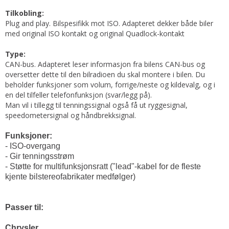
Tilkobling:
Plug and play. Bilspesifikk mot ISO. Adapteret dekker både biler
med original ISO kontakt og original Quadlock-kontakt
Type:
CAN-bus. Adapteret leser informasjon fra bilens CAN-bus og
oversetter dette til den bilradioen du skal montere i bilen. Du
beholder funksjoner som volum, forrige/neste og kildevalg, og i
en del tilfeller telefonfunksjon (svar/legg på).
Man vil i tillegg til tenningssignal også få ut ryggesignal,
speedometersignal og håndbrekksignal.
Funksjoner:
- ISO-overgang
- Gir tenningsstrøm
- Støtte for multifunksjonsratt ("lead"-kabel for de fleste
kjente bilstereofabrikater medfølger)
Passer til:
Chrysler