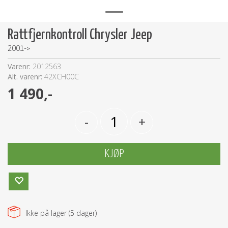
Rattfjernkontroll Chrysler Jeep
2001->
Varenr:
2012563
Alt. varenr:
42XCH00C
1 490,-
-
+
KJØP
Ikke på lager (
5
dager)