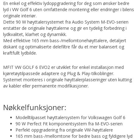
En enkel og effektiv lydoppgradering for deg som ønsker bedre
lyd i VW Golf 6 uten omfattende montering eller endringer i bilens
originale interiør.
Dette 90 W høyttalersystemet fra Audio System M-EVO-serien
erstatter de originale høyttalerne og gir en tydelig forbedring i
lydkvalitet, klarhet og dynamikk.
Med effektive 165 mm bass-/mellomtonehøyttalere, detaljert
diskant og optimaliserte delefiltre får du et mer balansert og
kraftfullt lydbilde.
MFIT VW GOLF 6 EVO2 er utviklet for enkel installasjon med
kjøretøytilpassede adaptere og Plug & Play-tilkoblinger.
Systemet monteres i originale høyttalerplasseringer uten kutting
av kabler eller permanente modifikasjoner.
Nøkkelfunksjoner:
Modelltilpasset høyttalersystem for Volkswagen Golf 6
90 W Perfect Fit komponentsystem fra M-EVO-serien
Perfekt oppgradering fra originale VW-høyttalere
165 mm bass-/mellomtone for bedre bass og fyldigere lyd