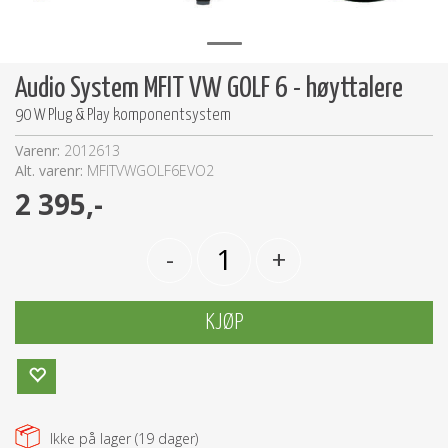
Audio System MFIT VW GOLF 6 - høyttalere
90 W Plug & Play komponentsystem
Varenr:
2012613
Alt. varenr:
MFITVWGOLF6EVO2
2 395,-
-
+
KJØP
Ikke på lager (
19
dager)