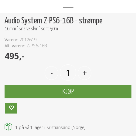
Audio System Z-PS6-16B - strømpe
16mm "Snake skin" sort 50m
Varenr:
2012619
Alt. varenr:
Z-PS6-16B
495,-
-
+
KJØP
1
på vårt lager i Kristiansand (Norge)