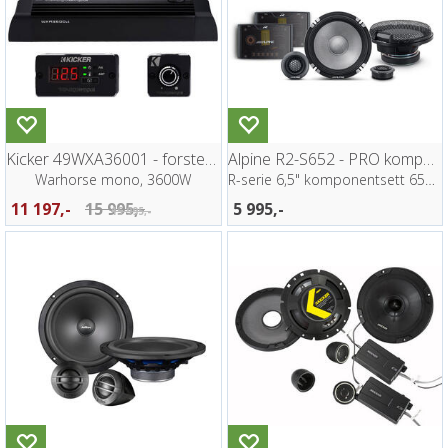
Kicker 49WXA36001 - forsterker
Alpine R2-S652 - PRO komponentsett
Warhorse mono, 3600W
R-serie 6,5" komponentsett 65Hz-40kHz
11 197,-
15 995,-
5 995,-
15 995,-