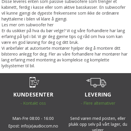
Disse leveres enten som passive subwoofere som trenger et
kabinett, ferdig i kasse eller som aktive basskasser. En subwoofer
vil kunne gjengi de dypeste frekvensene som ikke de ordinære
høyttalerne i bilen vil klare å gjengi.
Les mer om subwoofer her
Er du usikker på hva du bør velge? Vi og våre forhandlere har lang
erfaring på lyd i bil. Vi gir deg gjerne tips og råd om hva som kan
være en god løsning for deg og ditt bruk.
Vi anbefaler at autoriserte montører hjelper deg å montere ditt
bilstereo anlegg for deg. Fler av våre forhandlere har montører har
lang erfaring med montering av komplekse og komplette
lydsystemer til bil.
KUNDESENTER
LEVERING
- Kontakt oss
- Flere alternativer
Man-Fre 08:00 - 16:00
Send varen med posten, eller
plukk opp selv på vårt lager, du
Epost: info(a)audiocom.no
velger