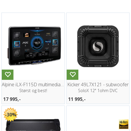
Alpine iLX-F115D multimediastasjon
Kicker 49L7X121 - subwoofer
Størst og best!
SoloX 12" 1ohm DVC
17 995,-
11 995,-
30%