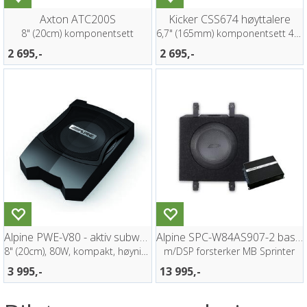
Axton ATC200S
Kicker CSS674 høyttalere
8" (20cm) komponentsett
6,7" (165mm) komponentsett 4ohm
2 695,-
2 695,-
Alpine PWE-V80 - aktiv subwoofer
Alpine SPC-W84AS907-2 basspakke
8" (20cm), 80W, kompakt, høynivå inn
m/DSP forsterker MB Sprinter
3 995,-
13 995,-