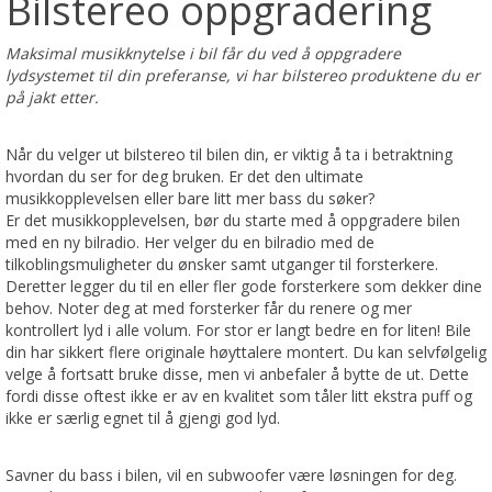
Bilstereo oppgradering
Maksimal musikknytelse i bil får du ved å oppgradere
lydsystemet til din preferanse, vi har bilstereo produktene du er
på jakt etter.
Når du velger ut bilstereo til bilen din, er viktig å ta i betraktning
hvordan du ser for deg bruken. Er det den ultimate
musikkopplevelsen eller bare litt mer bass du søker?
Er det musikkopplevelsen, bør du starte med å oppgradere bilen
med en ny bilradio. Her velger du en bilradio med de
tilkoblingsmuligheter du ønsker samt utganger til forsterkere.
Deretter legger du til en eller fler gode forsterkere som dekker dine
behov. Noter deg at med forsterker får du renere og mer
kontrollert lyd i alle volum. For stor er langt bedre en for liten! Bile
din har sikkert flere originale høyttalere montert. Du kan selvfølgelig
velge å fortsatt bruke disse, men vi anbefaler å bytte de ut. Dette
fordi disse oftest ikke er av en kvalitet som tåler litt ekstra puff og
ikke er særlig egnet til å gjengi god lyd.
Savner du bass i bilen, vil en subwoofer være løsningen for deg.