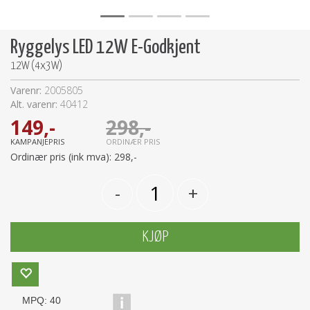
Ryggelys LED 12W E-Godkjent
12W (4x3W)
Varenr:
2005805
Alt. varenr:
40412
149,-
298,-
KAMPANJEPRIS
ORDINÆR PRIS
Ordinær pris (ink mva):
298,-
-
+
KJØP
MPQ:
40