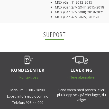
MGX (Gen.1) 2012-2015
MGX (Gen.2/MGX-II) 2015-2018
MGX (Gen.3/MGXIII) 2018-2021
MGX (Gen.4/MGX-IV) 2021->
SUPPORT
KUNDESENTER
LEVERING
- Kontakt oss
- Flere alternativer
Man-Fre 08:00 - 16:00
Send varen med posten, eller
plukk opp selv på vårt lager, du
Epost: info(a)audiocom.no
velger
Telefon: 928 44 000