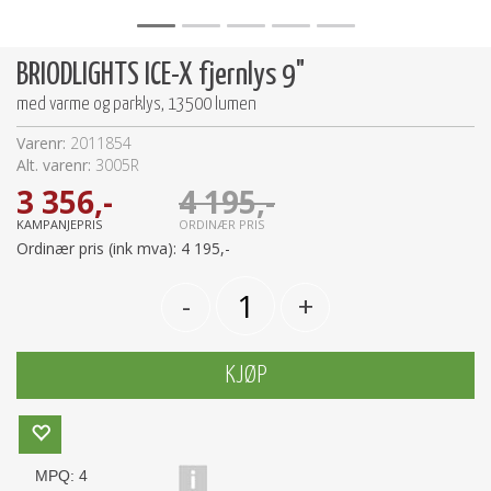
BRIODLIGHTS ICE-X fjernlys 9"
med varme og parklys, 13500 lumen
Varenr:
2011854
Alt. varenr:
3005R
3 356,-
4 195,-
KAMPANJEPRIS
ORDINÆR PRIS
Ordinær pris (ink mva):
4 195,-
-
+
KJØP
MPQ:
4