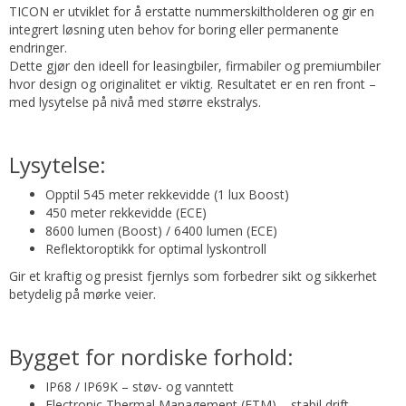
TICON er utviklet for å erstatte nummerskiltholderen og gir en
integrert løsning uten behov for boring eller permanente
endringer.
Dette gjør den ideell for leasingbiler, firmabiler og premiumbiler
hvor design og originalitet er viktig. Resultatet er en ren front –
med lysytelse på nivå med større ekstralys.
Lysytelse:
Opptil 545 meter rekkevidde (1 lux Boost)
450 meter rekkevidde (ECE)
8600 lumen (Boost) / 6400 lumen (ECE)
Reflektoroptikk for optimal lyskontroll
Gir et kraftig og presist fjernlys som forbedrer sikt og sikkerhet
betydelig på mørke veier.
Bygget for nordiske forhold:
IP68 / IP69K – støv- og vanntett
Electronic Thermal Management (ETM) – stabil drift