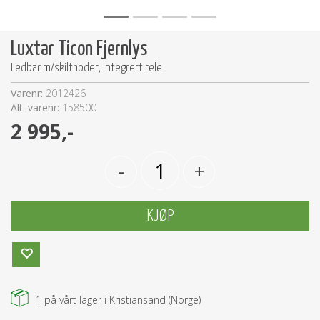
Luxtar Ticon Fjernlys
Ledbar m/skilthoder, integrert rele
Varenr:
2012426
Alt. varenr:
158500
2 995,-
-
+
KJØP
1
på vårt lager i Kristiansand (Norge)