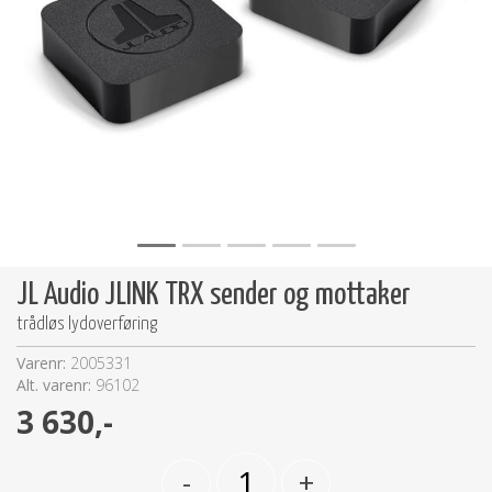
JL Audio JLINK TRX sender og mottaker
trådløs lydoverføring
Varenr:
2005331
Alt. varenr:
96102
3 630,-
-
+