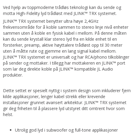
Ved hjelp av toppmoderne trådløs teknologi kan du sende og
motta High-Fidelity lyd trådløst med JLINK™ TRX systemet.
JLINK™ TRX systemet benytter ultra høye 2,4GHz
frekvensområde for å koble sammen to stereo linje nivå enheter
sammen uten å koble en fysisk kabel i mellom. På denne måten
kan du sende krystall klar stereo lyd fra en kilde enhet til en
forsterker, preamp, aktive høyttalere trådløst opp til 30 meter
uten å måtte rute og gjemme en lang signal kabel mellom.
JLINK™ TRX systemet er universalt og har RCA/phono tilkoblinger
på sender og mottaker. I tillegg har mottakeren en JLINK™ port
som lar deg direkte koble på JLINK™ kompatible JL Audio
produkter.
Dette settet er spesielt nyttig i system design som inkluderer fjern
kilde applikasjoner, lenger kabel strekk eller krevende
installasjoner grunnet avansert arkitektur. JLINK™ TRX systemet
gir deg friheten til å plassere lyd utstyret ditt omtrent hvor som
helst.
Utrolig god lyd i subwoofer og full-tone applikasjoner