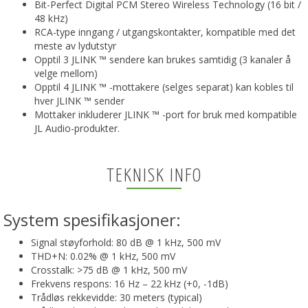
Bit-Perfect Digital PCM Stereo Wireless Technology (16 bit /
48 kHz)
RCA-type inngang / utgangskontakter, kompatible med det
meste av lydutstyr
Opptil 3 JLINK ™ sendere kan brukes samtidig (3 kanaler å
velge mellom)
Opptil 4 JLINK ™ -mottakere (selges separat) kan kobles til
hver JLINK ™ sender
Mottaker inkluderer JLINK ™ -port for bruk med kompatible
JL Audio-produkter.
TEKNISK INFO
System spesifikasjoner:
Signal støyforhold: 80 dB @ 1 kHz, 500 mV
THD+N: 0.02% @ 1 kHz, 500 mV
Crosstalk: >75 dB @ 1 kHz, 500 mV
Frekvens respons: 16 Hz – 22 kHz (+0, -1dB)
Trådløs rekkevidde: 30 meters (typical)