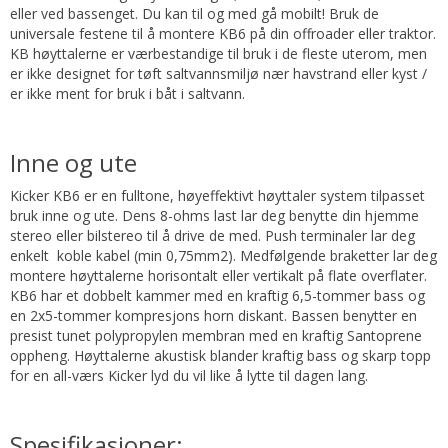
eller ved bassenget. Du kan til og med gå mobilt! Bruk de
universale festene til å montere KB6 på din offroader eller traktor.
KB høyttalerne er værbestandige til bruk i de fleste uterom, men
er ikke designet for tøft saltvannsmiljø nær havstrand eller kyst /
er ikke ment for bruk i båt i saltvann.
Inne og ute
Kicker KB6 er en fulltone, høyeffektivt høyttaler system tilpasset
bruk inne og ute. Dens 8-ohms last lar deg benytte din hjemme
stereo eller bilstereo til å drive de med. Push terminaler lar deg
enkelt koble kabel (min 0,75mm2). Medfølgende braketter lar deg
montere høyttalerne horisontalt eller vertikalt på flate overflater.
KB6 har et dobbelt kammer med en kraftig 6,5-tommer bass og
en 2x5-tommer kompresjons horn diskant. Bassen benytter en
presist tunet polypropylen membran med en kraftig Santoprene
oppheng. Høyttalerne akustisk blander kraftig bass og skarp topp
for en all-værs Kicker lyd du vil like å lytte til dagen lang.
Spesifikasjoner: