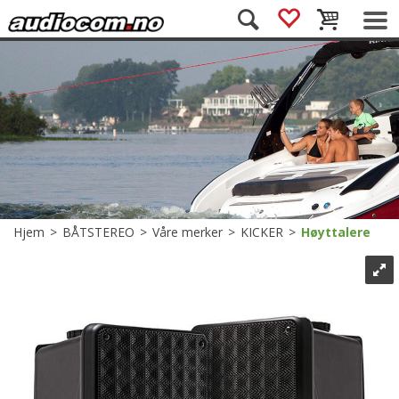
Hjem
>
BÅTSTEREO
>
Våre merker
>
KICKER
>
Høyttalere