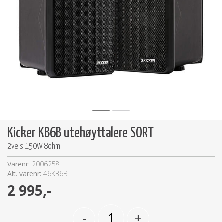
Kicker KB6B utehøyttalere SORT
2veis 150W 8ohm
Varenr:
2006258
Alt. varenr:
46KB6B
2 995,-
-
+