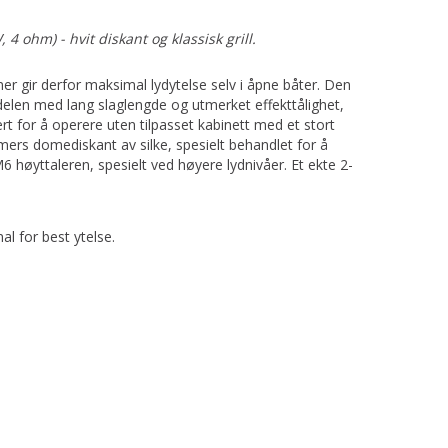
4 ohm) - hvit diskant og klassisk grill.
r gir derfor maksimal lydytelse selv i åpne båter. Den
delen med lang slaglengde og utmerket effekttålighet,
ert for å operere uten tilpasset kabinett med et stort
ers domediskant av silke, spesielt behandlet for å
M6 høyttaleren, spesielt ved høyere lydnivåer. Et ekte 2-
al for best ytelse.