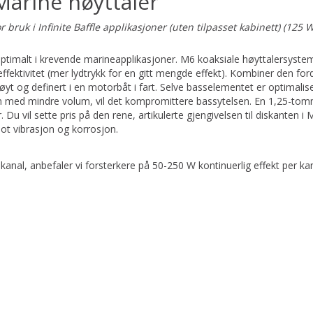
Marine høyttaler
uk i Infinite Baffle applikasjoner (uten tilpasset kabinett) (125 W, 
timalt i krevende marineapplikasjoner. M6 koaksiale høyttalersysteme
ektivitet (mer lydtrykk for en gitt mengde effekt). Kombiner den for
høyt og definert i en motorbåt i fart. Selve basselementet er optimalis
en med mindre volum, vil det kompromittere bassytelsen. En 1,25-tomm
Du vil sette pris på den rene, artikulerte gjengivelsen til diskanten i 
mot vibrasjon og korrosjon.
al, anbefaler vi forsterkere på 50-250 W kontinuerlig effekt per kan