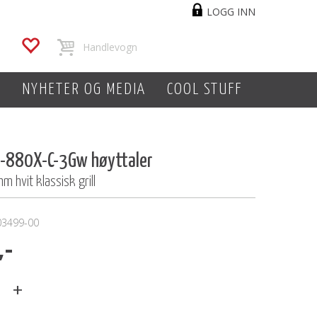
LOGG INN
L
NYHETER OG MEDIA
COOL STUFF
6-880X-C-3Gw høyttaler
m hvit klassisk grill
03499-00
,-
+