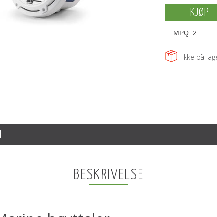
KJØP
MPQ:
2
Ikke på lage
T
BESKRIVELSE