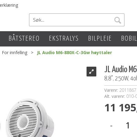
erklæring
BÅTSTEREO
EKSTRALYS
BILPLEIE
BOBI
>
For innfelling
>
JL Audio M6-880X-C-3Gw høyttaler
JL Audio M
8,8", 250W, 4oh
Varenr:
2011867
Alt. varenr:
010-
11 195
-