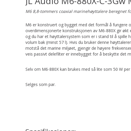
JL Audio M6-880X-C-3Gw 
M6 8,8-tommers coaxial marinehøyttalere beregnet for br
M6 er konstruert og bygget med det formål å fungere op
overdimensjonerte konstruksjonen av M6-880X gir økt eff
og du har et høyttalersystem som er i stand til å spille 
volum bak (minst 57 l). Hvis du bruker denne høyttaler
motstå det marine miljøet, gjengir de høyere frekvenser. 
veis passivt delefilter er innebygget for å beskytte det 
Selv om M6-880X kan brukes med så lite som 50 W per kan
Selges som par.