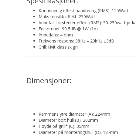
Spesifikasjoner:
Kontinuerlig effekt handtering (RMS): 125Watt
Maks musikk effekt: 250Watt
Anbefalt forsterker effekt (RMS): 50-250watt pr k
Følsomhet: 90,5dB @ 1W /1m
Impedans: 4 ohm
Frekvens respons: 38Hz – 20kHz ±3dB
Grill: Hvit klassisk grill
Dimensjoner:
Rammens ytre diameter (A): 224mm
Diameter bolt hull (B): 202mm
Høyde på grill* (C): 35mm
Diameter på monteringshull (D): 187mm