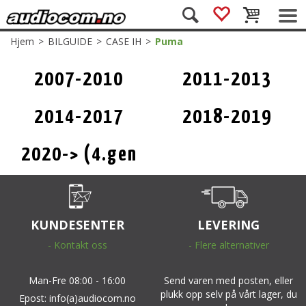
Hjem
>
BILGUIDE
>
CASE IH
>
Puma
2007-2010
2011-2013
(1.gen)
2014-2017
2018-2019
(Facelift)
2020-> (4.gen
Stage V Facelift)
KUNDESENTER
LEVERING
- Kontakt oss
- Flere alternativer
Man-Fre 08:00 - 16:00
Send varen med posten, eller
plukk opp selv på vårt lager, du
Epost: info(a)audiocom.no