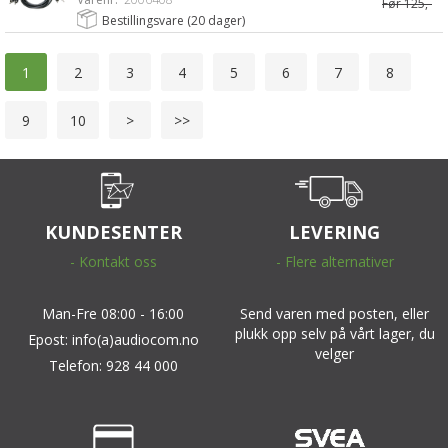
Før
125,-
Bestillingsvare (
20
dager)
1
2
3
4
5
6
7
8
9
10
>
>>
KUNDESENTER
LEVERING
- Kontakt oss
- Flere alternativer
Man-Fre 08:00 - 16:00
Send varen med posten, eller
plukk opp selv på vårt lager, du
Epost: info(a)audiocom.no
velger
Telefon: 928 44 000