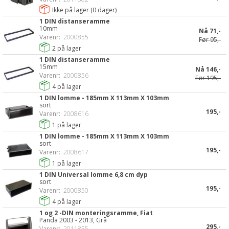
Ikke på lager (
0
dager)
1 DIN distanseramme
10mm
Nå
71,-
Varenr:
2000855
Før
95,-
2
på lager
1 DIN distanseramme
15mm
Nå
146,-
Varenr:
2000856
Før
195,-
4
på lager
1 DIN lomme - 185mm X 113mm X 103mm
sort
195,-
Varenr:
2008616
1
på lager
1 DIN lomme - 185mm X 113mm X 103mm
sort
195,-
Varenr:
2008617
1
på lager
1 DIN Universal lomme 6,8 cm dyp
sort
195,-
Varenr:
2000850
4
på lager
1 og 2 -DIN monteringsramme, Fiat
Panda 2003 - 2013, Grå
295,-
Varenr:
2011855