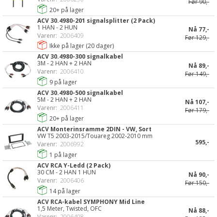
Før
90,-
20+
på lager
ACV 30.4980-201 signalsplitter (2 Pack)
1 HAN - 2 HUN
Nå
77,-
Varenr:
2006409
Før
129,-
Ikke på lager (
20
dager)
ACV 30.4980-300 signalkabel
3M - 2 HAN + 2 HAN
Nå
89,-
Varenr:
2006410
Før
149,-
9
på lager
ACV 30.4980-500 signalkabel
5M - 2 HAN + 2 HAN
Nå
107,-
Varenr:
2006411
Før
179,-
20+
på lager
ACV Monterinsramme 2DIN - VW, Sort
VW T5 2003-2015/Touareg 2002-2010 mm
595,-
Varenr:
2006992
1
på lager
ACV RCA Y-Ledd (2 Pack)
30 CM - 2 HAN 1 HUN
Nå
90,-
Varenr:
2006406
Før
150,-
14
på lager
ACV RCA-kabel SYMPHONY Mid Line
1,5 Meter, Twisted, OFC
Nå
88,-
Varenr:
2006408