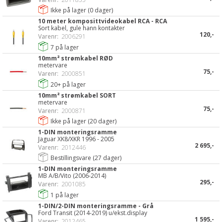
Ikke på lager (
0
dager)
10 meter komposittvideokabel RCA - RCA
Sort kabel, gule hann kontakter
120,-
Varenr:
2006291
7
på lager
10mm² strømkabel RØD
metervare
75,-
Varenr:
2000851
20+
på lager
10mm² strømkabel SORT
metervare
75,-
Varenr:
2000871
Ikke på lager (
20
dager)
1-DIN monteringsramme
Jaguar XK8/XKR 1996 - 2005
2 695,-
Varenr:
2012446
Bestillingsvare (
27
dager)
1-DIN monteringsramme
MB A/B/Vito (2006-2014)
295,-
Varenr:
2001085
1
på lager
1-DIN/2-DIN monteringsramme - Grå
Ford Transit (2014-2019) u/ekst.display
1 595,-
Varenr:
2012465