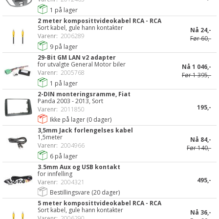
1
på lager
2 meter komposittvideokabel RCA - RCA
Sort kabel, gule hann kontakter
Nå
24,-
Varenr:
2006289
Før
60,-
9
på lager
29-Bit GM LAN v2 adapter
for utvalgte General Motor biler
Nå
1 046,-
Varenr:
2005768
Før
1 395,-
1
på lager
2-DIN monteringsramme, Fiat
Panda 2003 - 2013, Sort
195,-
Varenr:
2011850
Ikke på lager (
0
dager)
3,5mm Jack forlengelses kabel
1,5meter
Nå
84,-
Varenr:
2004966
Før
140,-
6
på lager
3.5mm Aux og USB kontakt
for innfelling
495,-
Varenr:
2004321
Bestillingsvare (
20
dager)
5 meter komposittvideokabel RCA - RCA
Sort kabel, gule hann kontakter
Nå
36,-
Varenr:
2006290