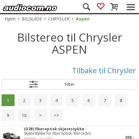
Hjem
>
BILGUIDE
>
CHRYSLER
>
Aspen
Bilstereo til Chrysler
ASPEN
Tilbake til Chrysler
Filter
1
2
3
4
5
6
7
8
9
10
>
>>
(D2B) fiberoptisk skjøtestykke
Skjøtestykke for fiberoptisk, Mercedes
200,-
Varenr:
2011882