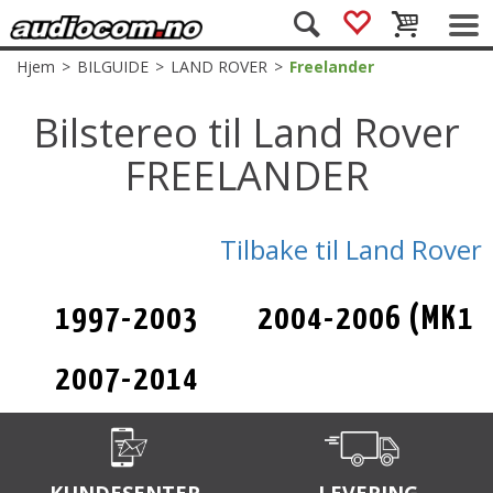
Hjem
>
BILGUIDE
>
LAND ROVER
>
Freelander
Bilstereo til Land Rover
FREELANDER
Tilbake til Land Rover
1997-2003
2004-2006 (MK1
(MK1/L314)
Facelift)
2007-2014
(MK2/L359)
KUNDESENTER
LEVERING