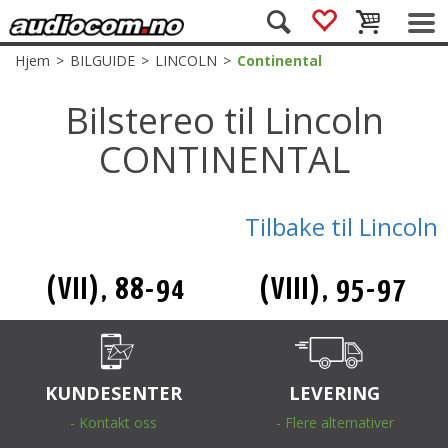
Hjem
>
BILGUIDE
>
LINCOLN
>
Continental
Bilstereo til Lincoln
CONTINENTAL
Tilbake til Lincoln
(VII), 88-94
(VIII), 95-97
KUNDESENTER
LEVERING
- Kontakt oss
- Flere alternativer