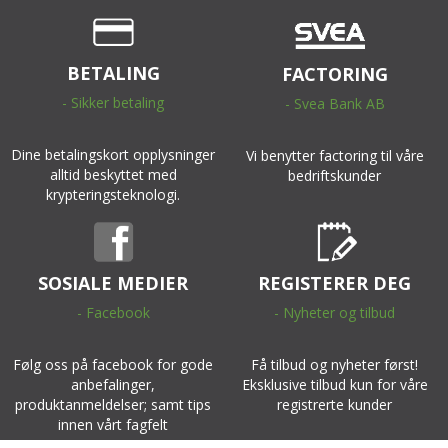
BETALING
FACTORING
- Sikker betaling
- Svea Bank AB
Dine betalingskort opplysninger
Vi benytter factoring til våre
alltid beskyttet med
bedriftskunder
krypteringsteknologi.
SOSIALE MEDIER
REGISTERER DEG
- Facebook
- Nyheter og tilbud
Følg oss på facebook for gode
Få tilbud og nyheter først!
anbefalinger,
Eksklusive tilbud kun for våre
produktanmeldelser; samt tips
registrerte kunder
innen vårt fagfelt