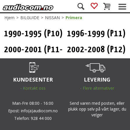
Hjem
>
BILGUIDE
>
NISSAN
>
Primera
1990-1995 (P10)
1996-1999 (P11)
2000-2001 (P11-
2002-2008 (P12)
144 Facelift)
KUNDESENTER
LEVERING
- Kontakt oss
- Flere alternativer
Man-Fre 08:00 - 16:00
Send varen med posten, eller
plukk opp selv på vårt lager, du
Epost: info(a)audiocom.no
velger
Telefon: 928 44 000