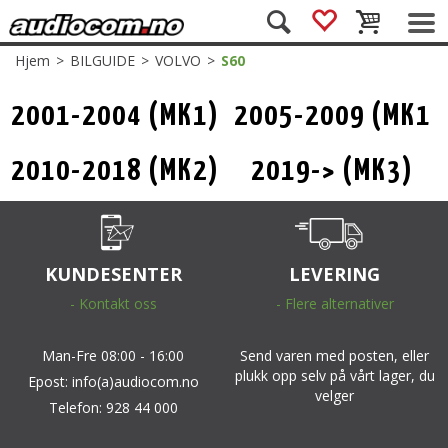
Hjem
>
BILGUIDE
>
VOLVO
>
S60
2001-2004 (MK1)
2005-2009 (MK1
Facelift)
2010-2018 (MK2)
2019-> (MK3)
KUNDESENTER
LEVERING
- Kontakt oss
- Flere alternativer
Man-Fre 08:00 - 16:00
Send varen med posten, eller
plukk opp selv på vårt lager, du
Epost: info(a)audiocom.no
velger
Telefon: 928 44 000