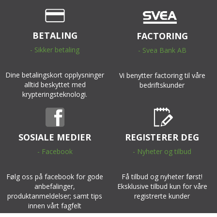
BETALING
FACTORING
- Sikker betaling
- Svea Bank AB
Dine betalingskort opplysninger
Vi benytter factoring til våre
alltid beskyttet med
bedriftskunder
krypteringsteknologi.
SOSIALE MEDIER
REGISTERER DEG
- Facebook
- Nyheter og tilbud
Følg oss på facebook for gode
Få tilbud og nyheter først!
anbefalinger,
Eksklusive tilbud kun for våre
produktanmeldelser; samt tips
registrerte kunder
innen vårt fagfelt