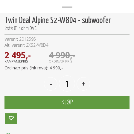
Twin Deal Alpine S2-W8D4 - subwoofer
2stk 8" 4ohm DVC
Varenr:
2012595
Alt. varenr:
2XS2-W8D4
2 495,-
4 990,-
KAMPANJEPRIS
ORDINÆR PRIS
Ordinær pris (ink mva):
4 990,-
-
+
KJØP