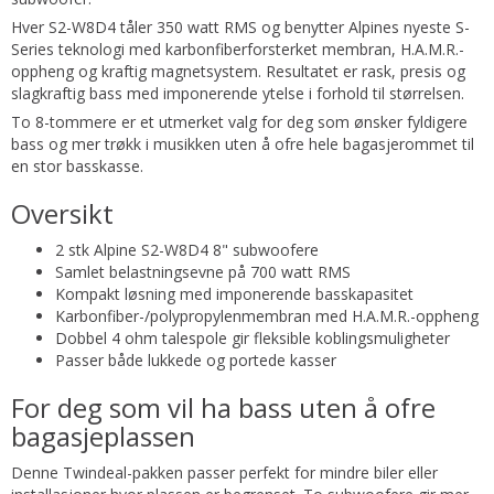
Hver S2-W8D4 tåler 350 watt RMS og benytter Alpines nyeste S-
Series teknologi med karbonfiberforsterket membran, H.A.M.R.-
oppheng og kraftig magnetsystem. Resultatet er rask, presis og
slagkraftig bass med imponerende ytelse i forhold til størrelsen.
To 8-tommere er et utmerket valg for deg som ønsker fyldigere
bass og mer trøkk i musikken uten å ofre hele bagasjerommet til
en stor basskasse.
Oversikt
2 stk Alpine S2-W8D4 8" subwoofere
Samlet belastningsevne på 700 watt RMS
Kompakt løsning med imponerende basskapasitet
Karbonfiber-/polypropylenmembran med H.A.M.R.-oppheng
Dobbel 4 ohm talespole gir fleksible koblingsmuligheter
Passer både lukkede og portede kasser
For deg som vil ha bass uten å ofre
bagasjeplassen
Denne Twindeal-pakken passer perfekt for mindre biler eller