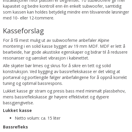
installasjoner hvor plassen er begrenset. To subwoofere gir mer
kapasitet og bedre kontroll enn én enkelt subwoofer, samtidig
som kassen kan holdes betydelig mindre enn tilsvarende løsninger
med 10- eller 12-tommere.
Kasseforslag
For å få mest mulig ut av subwooferne anbefaler Alpine
montering i en solid kasse bygget av 19 mm MDF. MDF er lett å
bearbeide, har gode akustiske egenskaper og bidrar til å redusere
resonanser og uønsket vibrasjon i kabinettet.
Alle skjøter bør limes og skrus for å sikre en tett og solid
konstruksjon. Ved bygging av bassreflekskasse er det viktig at
portareal og portlengde følger anbefalingene for å oppnå korrekt
tuning og optimal bassrespons.
Lukket kasse gir stram og presis bass med minimalt plassbehov,
mens bassreflekskasse gir høyere effektivitet og dypere
bassgjengivelse.
Lukket kasse
Netto volum: ca. 15 liter
Bassrefleks