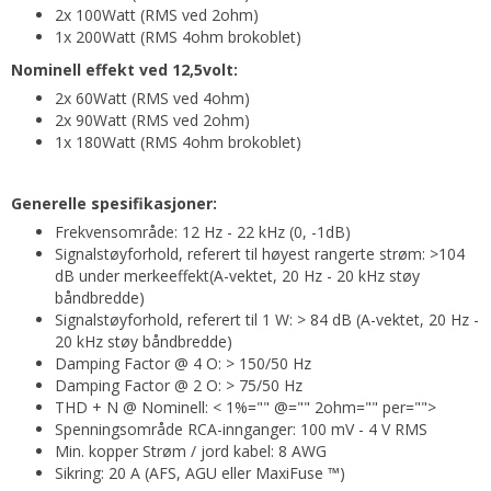
2x 100Watt (RMS ved 2ohm)
1x 200Watt (RMS 4ohm brokoblet)
Nominell effekt ved 12,5volt:
2x 60Watt (RMS ved 4ohm)
2x 90Watt (RMS ved 2ohm)
1x 180Watt (RMS 4ohm brokoblet)
Generelle spesifikasjoner:
Frekvensområde: 12 Hz - 22 kHz (0, -1dB)
Signalstøyforhold, referert til høyest rangerte strøm: >104
dB under merkeeffekt(A-vektet, 20 Hz - 20 kHz støy
båndbredde)
Signalstøyforhold, referert til 1 W: > 84 dB (A-vektet, 20 Hz -
20 kHz støy båndbredde)
Damping Factor @ 4 O: > 150/50 Hz
Damping Factor @ 2 O: > 75/50 Hz
THD + N @ Nominell: < 1%="" @="" 2ohm="" per="">
Spenningsområde RCA-innganger: 100 mV - 4 V RMS
Min. kopper Strøm / jord kabel: 8 AWG
Sikring: 20 A (AFS, AGU eller MaxiFuse ™)