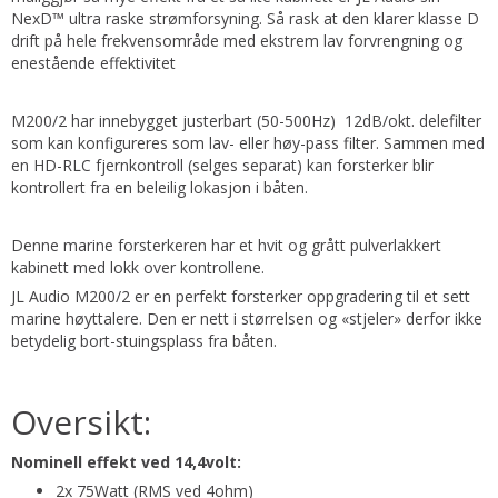
NexD™ ultra raske strømforsyning. Så rask at den klarer klasse D
drift på hele frekvensområde med ekstrem lav forvrengning og
enestående effektivitet
M200/2 har innebygget justerbart (50-500Hz) 12dB/okt. delefilter
som kan konfigureres som lav- eller høy-pass filter. Sammen med
en HD-RLC fjernkontroll (selges separat) kan forsterker blir
kontrollert fra en beleilig lokasjon i båten.
Denne marine forsterkeren har et hvit og grått pulverlakkert
kabinett med lokk over kontrollene.
JL Audio M200/2 er en perfekt forsterker oppgradering til et sett
marine høyttalere. Den er nett i størrelsen og «stjeler» derfor ikke
betydelig bort-stuingsplass fra båten.
Oversikt:
Nominell effekt ved 14,4volt:
2x 75Watt (RMS ved 4ohm)