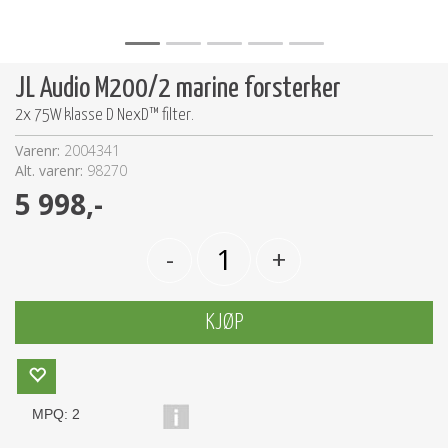
JL Audio M200/2 marine forsterker
2x 75W klasse D NexD™ filter.
Varenr:
2004341
Alt. varenr:
98270
5 998,-
-
+
KJØP
MPQ:
2