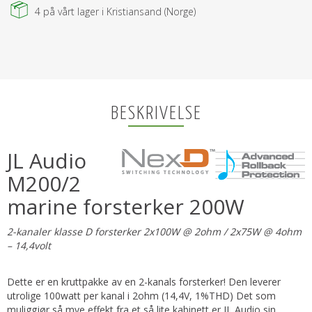
4
på vårt lager i Kristiansand (Norge)
BESKRIVELSE
JL Audio
M200/2
marine forsterker 200W
2-kanaler klasse D forsterker 2x100W @ 2ohm / 2x75W @ 4ohm
– 14,4volt
Dette er en kruttpakke av en 2-kanals forsterker! Den leverer
utrolige 100watt per kanal i 2ohm (14,4V, 1%THD) Det som
muliggjør så mye effekt fra et så lite kabinett er JL Audio sin