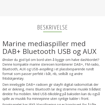
BESKRIVELSE
Marine mediaspiller med
DAB+ Bluetooth USB og AUX
Ønsker du god lyd om bord uten å bygge om halve dashbordet?
Denne kompakte marine stereoen kombinerer DAB+, FM-radio,
Bluetooth, AUX og USB-avspilling i et plassbesparende rundt
format som passer perfekt i båt, rib, seilbåt og andre
fritidskjøretøy.
Den innebygde DAB+-radioen gir støyfri digital radiomottak der
det er dekning, mens Bluetooth lar deg strømme musikk trådløst
direkte fra mobilen. Med USB-tilkobling på baksiden kan du også
spille av musikk fra minnepinne uten synlige kabler i front.
Frontpanelet har IPX5-klassifisering og er konstruert for å tåle