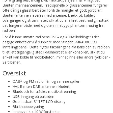
For å gi deg best mulig DAB-mottak på sjøen har vi lagt ved
Banten marineantennen. Tradisjonelle bilglassantenner fungerer
ofte dårlig i glassfiberbåter fordi de mangler et godt jordplan.
Banten antennen leveres med antenne, knekkfot, kabler,
overganger og strømmater, slik at du er sikret best mulig mottak
det fungerer både med og uten innebygd phantom-mating fra
radioen.
For å kunne utnytte radioens USB- og AUX-tilkoblinger i det
daglige anbefaler vi å supplere med Stinger SMRAUXUSB3
innfellingspanel. Dette flytter tilkoblingene fra baksiden av radioen
til et lett tilgjengelig sted i dashbordet eller konsollen, slik at du
enkelt kan koble til mobiltelefon, minnepinne eller andre lydkilder -
Se tilbehør.
Oversikt
DAB+ og FM-radio i én og samme spiller
Hvit Banten DAB antenne inkludert
Bluetooth for trådløs musikkstreaming
USB-inngang på baksiden
Godt lesbart 3" TFT LCD-display
Blå knappbelysning
Innebygd 4 x 40 W forsterker