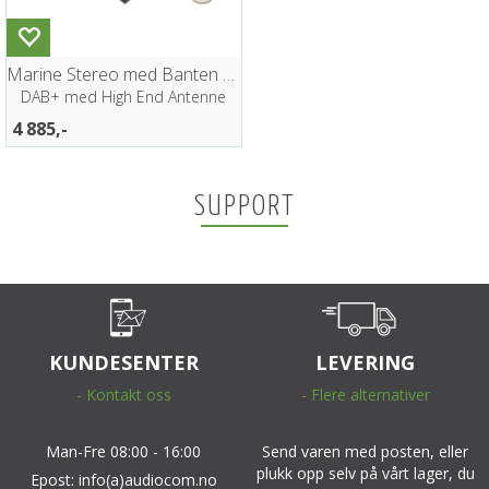
Marine Stereo med Banten Antenne HVIT
DAB+ med High End Antenne
4 885,-
SUPPORT
KUNDESENTER
LEVERING
- Kontakt oss
- Flere alternativer
Man-Fre 08:00 - 16:00
Send varen med posten, eller
plukk opp selv på vårt lager, du
Epost: info(a)audiocom.no