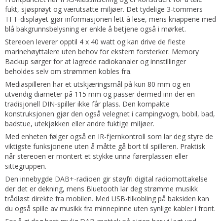
fukt, sjøsprøyt og værutsatte miljøer. Det tydelige 3-tommers
TFT-displayet gjør informasjonen lett å lese, mens knappene med
blå bakgrunnsbelysning er enkle å betjene også i mørket.
Stereoen leverer opptil 4 x 40 watt og kan drive de fleste
marinehøyttalere uten behov for ekstern forsterker. Memory
Backup sørger for at lagrede radiokanaler og innstillinger
beholdes selv om strømmen kobles fra.
Mediaspilleren har et utskjæringsmål på kun 80 mm og en
utvendig diameter på 115 mm og passer dermed inn der en
tradisjonell DIN-spiller ikke får plass. Den kompakte
konstruksjonen gjør den også velegnet i campingvogn, bobil, bad,
badstue, utekjøkken eller andre fuktige miljøer.
Med enheten følger også en IR-fjernkontroll som lar deg styre de
viktigste funksjonene uten å måtte gå bort til spilleren. Praktisk
når stereoen er montert et stykke unna førerplassen eller
sittegruppen.
Den innebygde DAB+-radioen gir støyfri digital radiomottakelse
der det er dekning, mens Bluetooth lar deg strømme musikk
trådløst direkte fra mobilen. Med USB-tilkobling på baksiden kan
du også spille av musikk fra minnepinne uten synlige kabler i front.