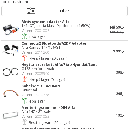
produktsidene
Filter
Aktiv system adapter Alfa
147, GT, Lancia Musa, Ypsilon (max4x50W)
Nå
596,-
Varenr:
2001006
Før
795,-
1
på lager
Connects2 Bluetooth/A2DP Adapter
Alfa Romeo 147/156/GT
1 995,-
Varenr:
2011260
Ikke på lager (
20
dager)
Høyttalerbrakett Alfa/Fiat/Hyundai/Lanci
Ø165mm foran/bak
395,-
Varenr:
2008940
Ikke på lager (
0
dager)
Kabelsett til 42CX401
Universal
295,-
Varenr:
2010338
4
på lager
Monteringsramme 1-DIN Alfa
Alfa 147 / GT, sølv
195,-
Varenr:
2001052
Bestillingsvare (
20
dager)
Monteringsramme ALFA ROMEO 147 / GT