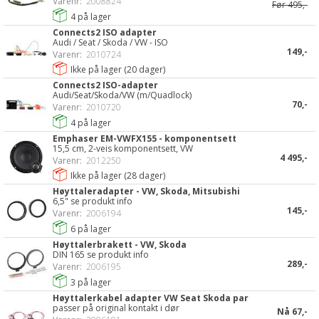
Varenr:
2008824
Før
495,-
4
på lager
Connects2 ISO adapter
Audi / Seat / Skoda / VW - ISO
149,-
Varenr:
2010724
Ikke på lager (
20
dager)
Connects2 ISO-adapter
Audi/Seat/Skoda/VW (m/Quadlock)
70,-
Varenr:
2010720
4
på lager
Emphaser EM-VWFX155 - komponentsett
15,5 cm, 2-veis komponentsett, VW
4 495,-
Varenr:
2012250
Ikke på lager (
28
dager)
Høyttaleradapter - VW, Skoda, Mitsubishi
6,5" se produkt info
145,-
Varenr:
2006194
6
på lager
Høyttalerbrakett - VW, Skoda
DIN 165 se produkt info
289,-
Varenr:
2006195
3
på lager
Høyttalerkabel adapter VW Seat Skoda par
passer på original kontakt i dør
Nå
67,-