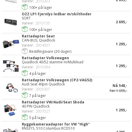
Varenr:
2010203
100+
på lager
OZZ LP1 Fjernlys ledbar m/skilthoder
SORT
2 695,-
Varenr:
2010155
100+
på lager
Rattadapter Seat
CAN-BUS, Quadlock
1 295,-
Varenr:
2004507
Bestillingsvare (
20
dager)
Rattadapter Volkswagen
Quadlock 40/52 stamme m/Multilead
1 295,-
Varenr:
2010394
4
på lager
Rattadapter Volkswagen (CP2-VAG52)
Audi Seat 40pin Quadlock
Nå
548,-
Varenr:
2005307
Før
1 095,-
7
på lager
Rattadapter VW/Audi/Seat Skoda
40 PIN Quadlock
1 295,-
Varenr:
2007027
5
på lager
Ryggekameraadapter for VW "High"
RNS315, 510 Columbus RCD510