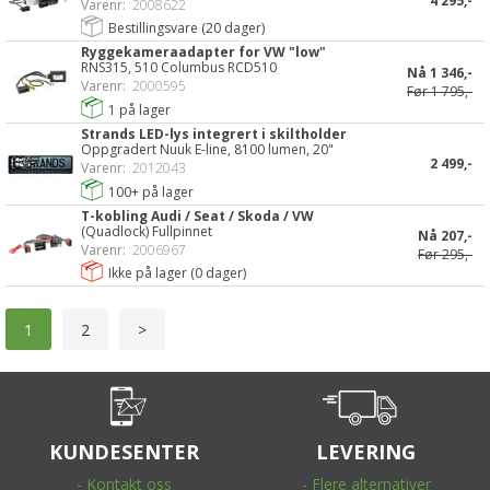
4 295,-
Varenr:
2008622
Bestillingsvare (
20
dager)
Ryggekameraadapter for VW "low"
RNS315, 510 Columbus RCD510
Nå
1 346,-
Varenr:
2000595
Før
1 795,-
1
på lager
Strands LED-lys integrert i skiltholder
Oppgradert Nuuk E-line, 8100 lumen, 20"
2 499,-
Varenr:
2012043
100+
på lager
T-kobling Audi / Seat / Skoda / VW
(Quadlock) Fullpinnet
Nå
207,-
Varenr:
2006967
Før
295,-
Ikke på lager (
0
dager)
1
2
>
KUNDESENTER
LEVERING
- Kontakt oss
- Flere alternativer