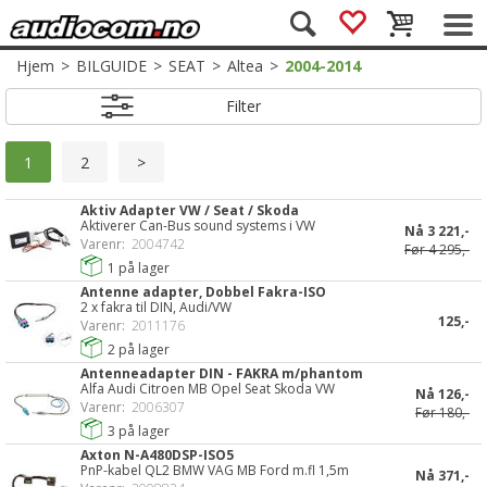
Hjem
>
BILGUIDE
>
SEAT
>
Altea
>
2004-2014
Filter
1
2
>
Aktiv Adapter VW / Seat / Skoda
Aktiverer Can-Bus sound systems i VW
Nå
3 221,-
Varenr:
2004742
Før
4 295,-
1
på lager
Antenne adapter, Dobbel Fakra-ISO
2 x fakra til DIN, Audi/VW
125,-
Varenr:
2011176
2
på lager
Antenneadapter DIN - FAKRA m/phantom
Alfa Audi Citroen MB Opel Seat Skoda VW
Nå
126,-
Varenr:
2006307
Før
180,-
3
på lager
Axton N-A480DSP-ISO5
PnP-kabel QL2 BMW VAG MB Ford m.fl 1,5m
Nå
371,-