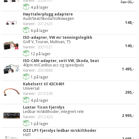
Varenr:
2006191
Før
95,-
4
på lager
Høyttalerplugg adaptere
Audi/Seat/Skoda/Volkswagen
148,-
Varenr:
2012625
6
på lager
ISO-adapter, VW m/ tenningslogikk
Golf V, Touran, Multivan, T5
140,-
Varenr:
2001021
12
på lager
ISO-CAN-adapter, sett VW, Skoda, Seat
40pin m/CanBus acc og speedpuls
1 495,-
Varenr:
2003888
1
på lager
Kabelsett til 42CX401
Universal
295,-
Varenr:
2010338
4
på lager
Luxtar Ticon Fjernlys
Ledbar m/skilthoder, integrert rele
2 995,-
Varenr:
2012426
1
på lager
OZZ LP1 Fjernlys ledbar m/skilthoder
HVIT
2 695,-