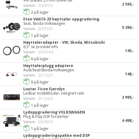
VW diskant 25 mm universal
2 595,-
Varenr:
2009003
2
på lager
Eton VAG15-25 høyttaler oppgradering
Seat, Skoda Volkswagen
5 390,-
Varenr:
2009335
1
på lager
Høyttaleradapter - VW, Skoda, Mitsubishi
6,5" se produkt info
145,-
Varenr:
2006194
6
på lager
Høyttalerplugg adaptere
Audi/Seat/Skoda/Volkswagen
148,-
Varenr:
2012625
6
på lager
Luxtar Ticon Fjernlys
Ledbar m/skilthoder, integrert rele
2 995,-
Varenr:
2012426
1
på lager
Lydoppgradering VOLKSWAGEN
Plug & Play DSP forsterker
4 498,-
Varenr:
2009993
1
på lager
Lydoppgraderingspakke med DSP