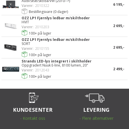
Audi/Seat/Skoda/VW (2010-->)
6 195,-
Varenr:
2010322
Bestillingsvare (
0
dager)
OZZ LP1 Fjernlys ledbar m/skilthoder
HVIT
2 695,-
Varenr:
2010203
100+
på lager
OZZ LP1 Fjernlys ledbar m/skilthoder
SORT
2 695,-
Varenr:
2010155
100+
på lager
Strands LED-lys integrert i skiltholder
Oppgradert Nuuk E-line, 8100 lumen, 20"
2 499,-
Varenr:
2012043
100+
på lager
KUNDESENTER
LEVERING
- Kontakt oss
- Flere alternativer