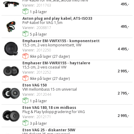
PnP-kabel for VW,Seat,Skoda med flere
495,-
Varenr:
2011763
1
på lager
Axton plug and play kabel, ATS-ISO33
PnP-kabel for VAG 1,5m
495,-
Varenr:
2008817
5
på lager
Emphaser EM-VWFX155 - komponentsett
15,5 cm, 2-veis komponentsett, VW
4 495,-
Varenr:
2012250
Ikke på lager (
27
dager)
Emphaser EM-VWRX155 - høyttalere
15,5 cm, 2-veis coasial VW
2 995,-
Varenr:
2012252
Ikke på lager (
27
dager)
Eton VAG 150
VW mellombass 15 cm universal
2 795,-
Varenr:
2012044
1
på lager
Eton VAG 180, 18 cm midbass
Plug & Play lydoppgradering for VAG
2 995,-
Varenr:
2012171
3
på lager
Eton VAG 25 - diskanter 50W