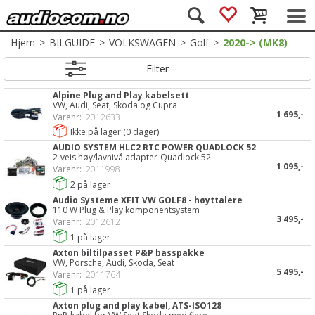
Hjem
>
BILGUIDE
>
VOLKSWAGEN
>
Golf
>
2020-> (MK8)
Filter
Alpine Plug and Play kabelsett
VW, Audi, Seat, Skoda og Cupra
1 695,-
Varenr:
2012633
Ikke på lager (
0
dager)
AUDIO SYSTEM HLC2 RTC POWER QUADLOCK 52
2-veis høy/lavnivå adapter-Quadlock 52
1 095,-
Varenr:
2011998
2
på lager
Audio Systeme XFIT VW GOLF8 - høyttalere
110 W Plug & Play komponentsystem
3 495,-
Varenr:
2012612
1
på lager
Axton biltilpasset P&P basspakke
VW, Porsche, Audi, Skoda, Seat
5 495,-
Varenr:
2011764
1
på lager
Axton plug and play kabel, ATS-ISO128