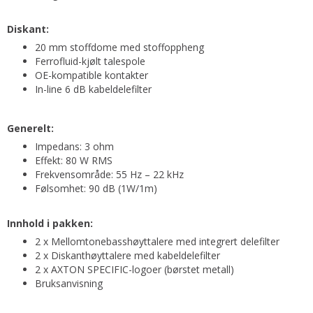
Diskant:
20 mm stoffdome med stoffoppheng
Ferrofluid-kjølt talespole
OE-kompatible kontakter
In-line 6 dB kabeldelefilter
Generelt:
Impedans: 3 ohm
Effekt: 80 W RMS
Frekvensområde: 55 Hz – 22 kHz
Følsomhet: 90 dB (1W/1m)
Innhold i pakken:
2 x Mellomtonebasshøyttalere med integrert delefilter
2 x Diskanthøyttalere med kabeldelefilter
2 x AXTON SPECIFIC-logoer (børstet metall)
Bruksanvisning