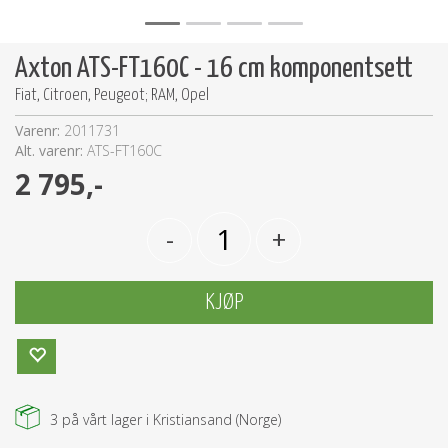
Axton ATS-FT160C - 16 cm komponentsett
Fiat, Citroen, Peugeot; RAM, Opel
Varenr:
2011731
Alt. varenr:
ATS-FT160C
2 795,-
-
+
KJØP
3
på vårt lager i Kristiansand (Norge)