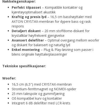
Nøkkelegenskaper:
Perfekt tilpasset
– Kompatible kontakter og
kjøretøyoptimalisert akustikk
Kraftig og presis lyd
– 16,5 cm basshøyttaler med
AXTON CRYSTAX-membran for dypere bass og rask
respons
Detaljert diskant
– 20 mm stoffdome-diskant for
krystallklar høyfrekvent gjengivelse
Avansert delefilter
– Optimal overgang mellom woofer
og diskant for balansert og naturlig lyd
Enkel montering
– Plug & Play-løsning som passer i
bilens originale høyttalerplasseringer
Tekniske spesifikasjoner:
Woofer:
16,5 cm (6,5") med CRYSTAX-membran
Strontium-ferrittmagnet og NOMEX-spider
25 mm talespole og gummifjæring
OE-kompatibel kurv og kontakter
Integrert 6 dB delefilter med LCR-krets