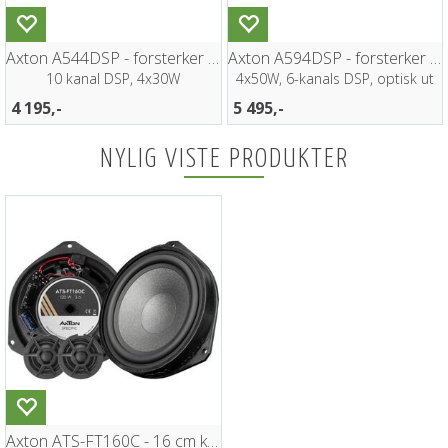
Axton A544DSP - forsterker m/DSP
Axton A594DSP - forsterker m/DSP
10 kanal DSP, 4x30W
4x50W, 6-kanals DSP, optisk ut
4 195,-
5 495,-
NYLIG VISTE PRODUKTER
Axton ATS-FT160C - 16 cm komponentsett