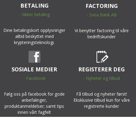
BETALING
FACTORING
- Sikker betaling
- Svea Bank AB
Dine betalingskort opplysninger
Vi benytter factoring til våre
alltid beskyttet med
bedriftskunder
krypteringsteknologi.
SOSIALE MEDIER
REGISTERER DEG
- Facebook
- Nyheter og tilbud
Følg oss på facebook for gode
Få tilbud og nyheter først!
anbefalinger,
Eksklusive tilbud kun for våre
produktanmeldelser; samt tips
registrerte kunder
innen vårt fagfelt