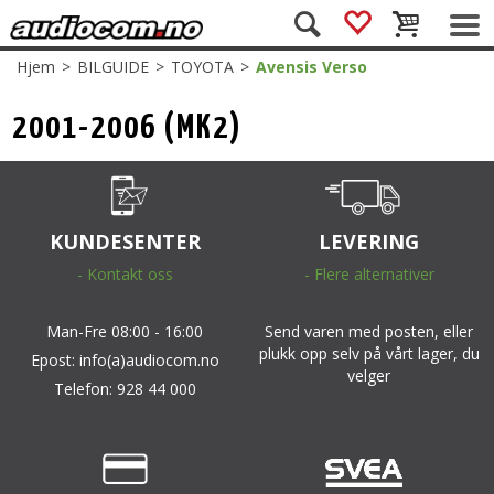
Hjem
>
BILGUIDE
>
TOYOTA
>
Avensis Verso
2001-2006 (MK2)
KUNDESENTER
LEVERING
- Kontakt oss
- Flere alternativer
Man-Fre 08:00 - 16:00
Send varen med posten, eller
plukk opp selv på vårt lager, du
Epost: info(a)audiocom.no
velger
Telefon: 928 44 000