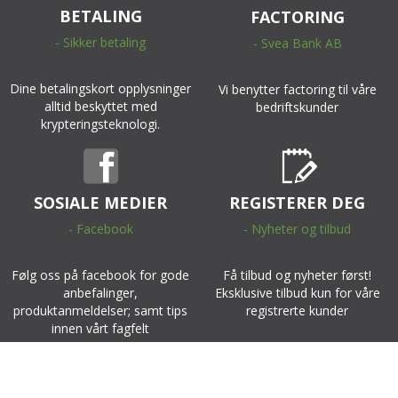
BETALING
FACTORING
- Sikker betaling
- Svea Bank AB
Dine betalingskort opplysninger
Vi benytter factoring til våre
alltid beskyttet med
bedriftskunder
krypteringsteknologi.
SOSIALE MEDIER
REGISTERER DEG
- Facebook
- Nyheter og tilbud
Følg oss på facebook for gode
Få tilbud og nyheter først!
anbefalinger,
Eksklusive tilbud kun for våre
produktanmeldelser; samt tips
registrerte kunder
innen vårt fagfelt