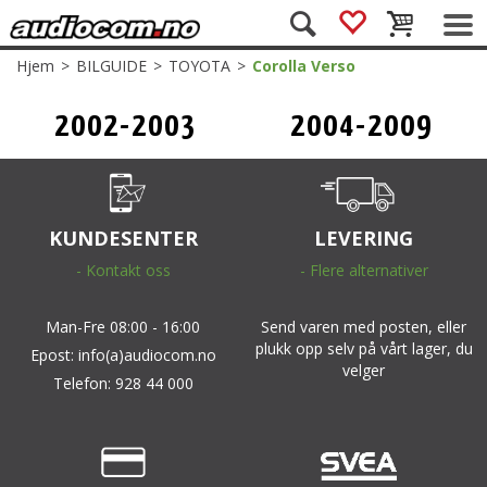
Hjem
>
BILGUIDE
>
TOYOTA
>
Corolla Verso
2002-2003
2004-2009
(E121)
(AR10)
KUNDESENTER
LEVERING
- Kontakt oss
- Flere alternativer
Man-Fre 08:00 - 16:00
Send varen med posten, eller
plukk opp selv på vårt lager, du
Epost: info(a)audiocom.no
velger
Telefon: 928 44 000