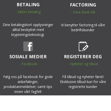
BETALING
FACTORING
- Sikker betaling
- Svea Bank AB
Dine betalingskort opplysninger
Vi benytter factoring til våre
alltid beskyttet med
bedriftskunder
krypteringsteknologi.
SOSIALE MEDIER
REGISTERER DEG
- Facebook
- Nyheter og tilbud
Følg oss på facebook for gode
Få tilbud og nyheter først!
anbefalinger,
Eksklusive tilbud kun for våre
produktanmeldelser; samt tips
registrerte kunder
innen vårt fagfelt