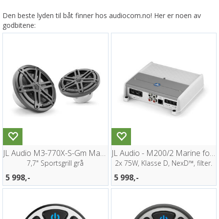
Den beste lyden til båt finner hos audiocom.no! Her er noen av
godbitene:
JL Audio M3-770X-S-Gm Marine høyttalere
JL Audio - M200/2 Marine forsterker 200W
7,7" Sportsgrill grå
2x 75W, Klasse D, NexD™, filter.
5 998,-
5 998,-