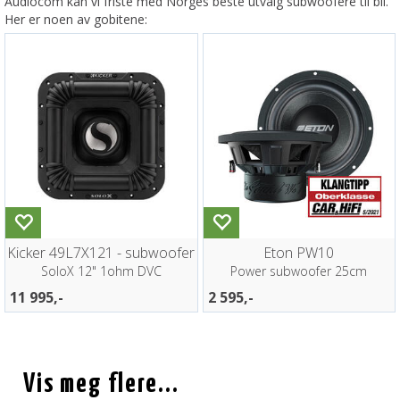
Audiocom kan vi friste med Norges beste utvalg subwoofere til bil.
Her er noen av gobitene:
Kicker 49L7X121 - subwoofer
Eton PW10
SoloX 12" 1ohm DVC
Power subwoofer 25cm
11 995,-
2 595,-
Vis meg flere...