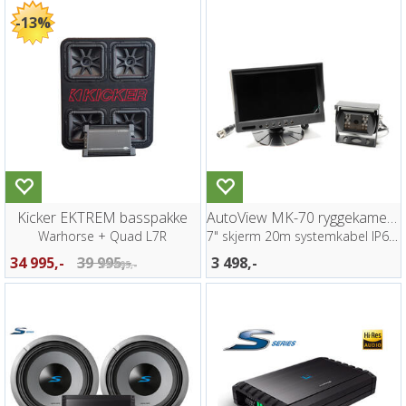
13%
Kicker EKTREM basspakke
AutoView MK-70 ryggekamera pakke
Warhorse + Quad L7R
7" skjerm 20m systemkabel IP68 kamera
34 995,-
39 995,-
3 498,-
39 995,-