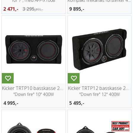
for 7", med APF-X100B
Kompakt firekanals forsterker 4x100W DSP
2 471,-
3 295,-
9 895,-
3 295,-
Kicker TRTP10 basskasse 2ohm
Kicker TRTP12 basskasse 2ohm
"Down fire" 10" 400W
"Down fire" 12" 400W
4 995,-
5 495,-