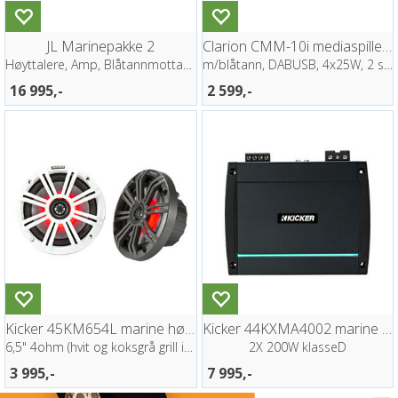
JL Marinepakke 2
Clarion CMM-10i mediaspiller (IP66)
Høyttalere, Amp, Blåtannmottaker
m/blåtann, DABUSB, 4x25W, 2 soner
16 995,-
2 599,-
Kicker 45KM654L marine høyttaler (par)
Kicker 44KXMA4002 marine forsterker
6,5" 4ohm (hvit og koksgrå grill inkl.)
2X 200W klasseD
3 995,-
7 995,-