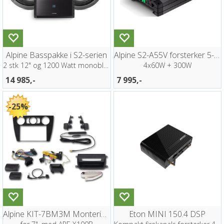
Alpine Basspakke i S2-serien
Alpine S2-A55V forsterker 5-kanaler
2 stk 12" og 1200 Watt monoblokk
4x60W + 300W
14 985,-
7 995,-
25%
Alpine KIT-7BM3M Monteringsett BMW 3
Eton MINI 150.4 DSP