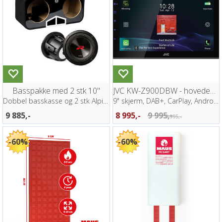
Basspakke med 2 stk 10"
JVC KW-Z900DBW - hovedenhet 1-DIN
Dobbel basskasse og 2 stk Alpine R2 bass
9" skjerm, DAB+, CarPlay, Android Auto
9 885,-
8 995,-
9 995,-
9 995,-
60%
60%