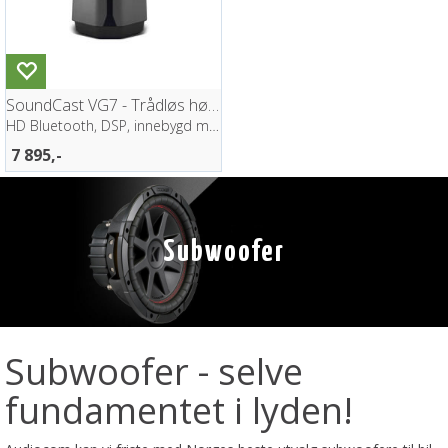
SoundCast VG7 - Trådløs høyttaler
HD Bluetooth, DSP, innebygd mikrofon
7 895,-
Subwoofer
Subwoofer - selve
fundamentet i lyden!