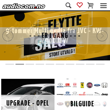
9-tommer Multimedia fra JVC - KW-
Z900DBW
UPGRADE - OPEL
BILGUIDE