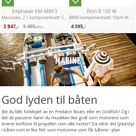
Emphaser EM-MBF3
Eton B 100 W
Mercedes 2.1 komponentsett Sprinter W907
BMW komponentsett 10cm W-kurv
3 847,-
5 495,-
4 395,-
5 495,-
MARINE
God lyden til båten
Ble du blitt forbikjørt av en Predator Boats eller en Goldfish? Og i
det de passerer hører du musikken like godt som motorene som
leverer kreftene til propellen som ville hester? Da sitter det lydutstyr
i båten som er like fett som motorene som får båtene i plan.